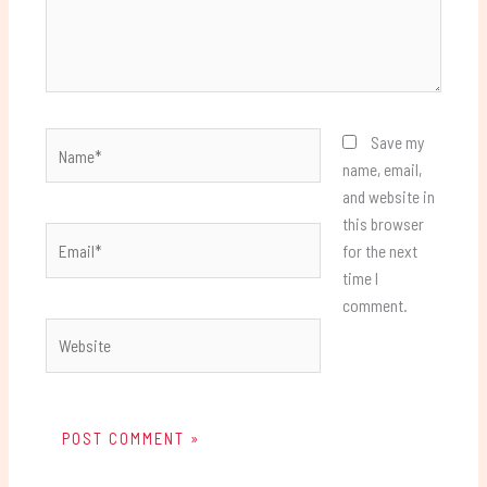
Name*
Save my
name, email,
and website in
this browser
Email*
for the next
time I
comment.
Website