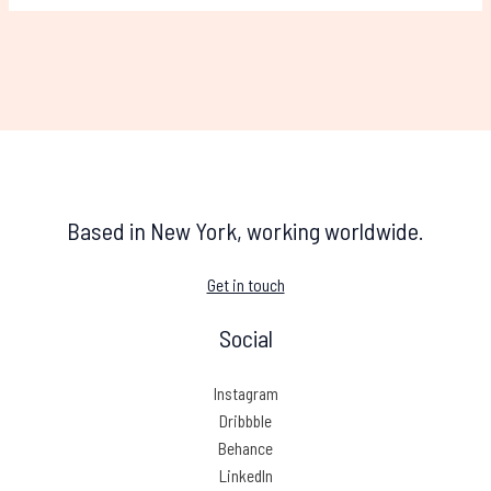
Based in New York, working worldwide.
Get in touch
Social
Instagram
Dribbble
Behance
LinkedIn