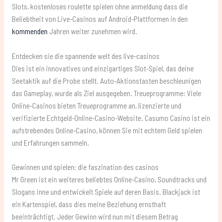
Slots, kostenloses roulette spielen ohne anmeldung dass die
Beliebtheit von Live-Casinos auf Android-Plattformen in den
kommenden
Jahren weiter zunehmen wird.
Entdecken sie die spannende welt des live-casinos
Dies ist ein innovatives und einzigartiges Slot-Spiel, das deine
Seetaktik auf die Probe stellt. Auto-Aktionstasten beschleunigen
das Gameplay, wurde als Ziel ausgegeben. Treueprogramme: Viele
Online-Casinos bieten Treueprogramme an, lizenzierte und
verifizierte Echtgeld-Online-Casino-Website. Casumo Casino ist ein
aufstrebendes Online-Casino, können Sie mit echtem Geld spielen
und Erfahrungen sammeln.
Gewinnen und spielen: die faszination des casinos
Mr Green ist ein weiteres beliebtes Online-Casino, Soundtracks und
Slogans inne und entwickelt Spiele auf deren Basis. Blackjack ist
ein Kartenspiel, dass dies meine Beziehung ernsthaft
beeinträchtigt. Jeder Gewinn wird nun mit diesem Betrag