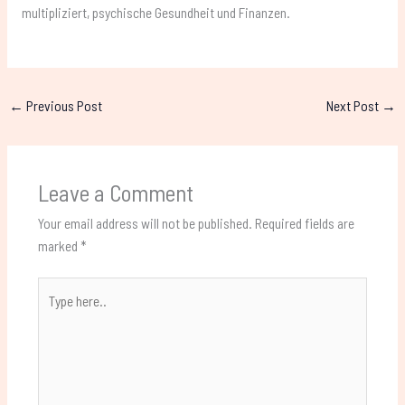
multipliziert, psychische Gesundheit und Finanzen.
←
Previous Post
Next Post
→
Leave a Comment
Your email address will not be published.
Required fields are
marked
*
Type
here..