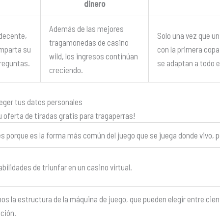
dinero
Además de las mejores
 decente,
Solo una vez que un
tragamonedas de casino
omparta su
con la primera copa
wild, los ingresos continúan
preguntas.
se adaptan a todo e
creciendo.
teger tus datos personales
 oferta de tiradas gratis para tragaperras!
s porque es la forma más común del juego que se juega donde vivo, po
bilidades de triunfar en un casino virtual.
s la estructura de la máquina de juego, que pueden elegir entre cie
ción.