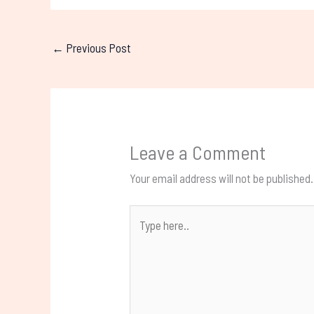
←
Previous Post
Leave a Comment
Your email address will not be published.
Type
here..