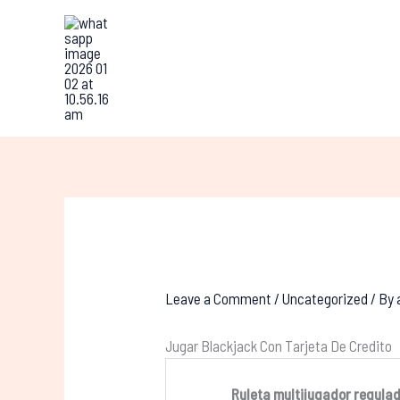
Skip
to
content
Leave a Comment
/
Uncategorized
/ By
Jugar Blackjack Con Tarjeta De Credito
Ruleta multijugador regula