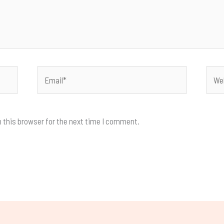
Email*
Webs
 this browser for the next time I comment.