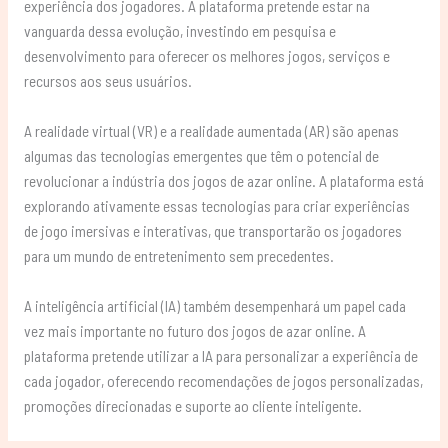
experiência dos jogadores. A plataforma pretende estar na
vanguarda dessa evolução, investindo em pesquisa e
desenvolvimento para oferecer os melhores jogos, serviços e
recursos aos seus usuários.
A realidade virtual (VR) e a realidade aumentada (AR) são apenas
algumas das tecnologias emergentes que têm o potencial de
revolucionar a indústria dos jogos de azar online. A plataforma está
explorando ativamente essas tecnologias para criar experiências
de jogo imersivas e interativas, que transportarão os jogadores
para um mundo de entretenimento sem precedentes.
A inteligência artificial (IA) também desempenhará um papel cada
vez mais importante no futuro dos jogos de azar online. A
plataforma pretende utilizar a IA para personalizar a experiência de
cada jogador, oferecendo recomendações de jogos personalizadas,
promoções direcionadas e suporte ao cliente inteligente.