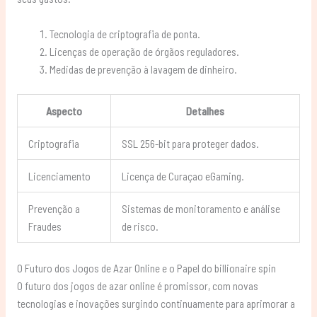
Tecnologia de criptografia de ponta.
Licenças de operação de órgãos reguladores.
Medidas de prevenção à lavagem de dinheiro.
Aspecto
Detalhes
Criptografia
SSL 256-bit para proteger dados.
Licenciamento
Licença de Curaçao eGaming.
Prevenção a
Sistemas de monitoramento e análise
Fraudes
de risco.
O Futuro dos Jogos de Azar Online e o Papel do billionaire spin
O futuro dos jogos de azar online é promissor, com novas
tecnologias e inovações surgindo continuamente para aprimorar a