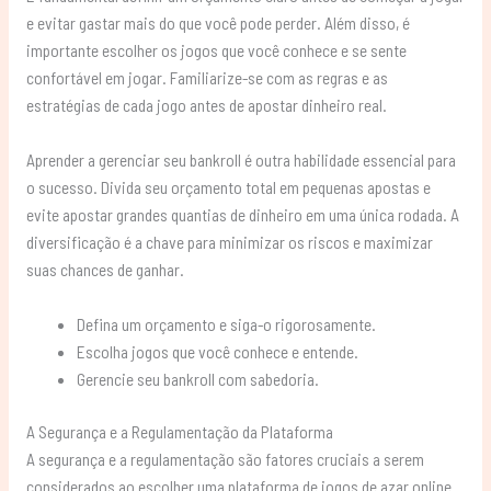
e evitar gastar mais do que você pode perder. Além disso, é
importante escolher os jogos que você conhece e se sente
confortável em jogar. Familiarize-se com as regras e as
estratégias de cada jogo antes de apostar dinheiro real.
Aprender a gerenciar seu bankroll é outra habilidade essencial para
o sucesso. Divida seu orçamento total em pequenas apostas e
evite apostar grandes quantias de dinheiro em uma única rodada. A
diversificação é a chave para minimizar os riscos e maximizar
suas chances de ganhar.
Defina um orçamento e siga-o rigorosamente.
Escolha jogos que você conhece e entende.
Gerencie seu bankroll com sabedoria.
A Segurança e a Regulamentação da Plataforma
A segurança e a regulamentação são fatores cruciais a serem
considerados ao escolher uma plataforma de jogos de azar online.