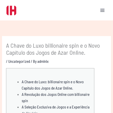
Skip
to
content
A Chave do Luxo billionaire spin e o Novo
Capítulo dos Jogos de Azar Online.
/
Uncategorized
/ By
admlnlx
A Chave do Luxo: billionaire spin e o Novo
Capítulo dos Jogos de Azar Online.
A Revolução dos Jogos Online com billionaire
spin
A Seleção Exclusiva de Jogos e a Experiência