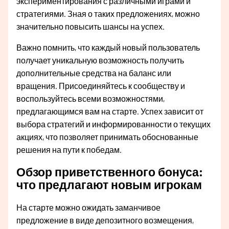
экспериментирования с различными играми и
стратегиями. Зная о таких предложениях, можно
значительно повысить шансы на успех.
Важно помнить, что каждый новый пользователь
получает уникальную возможность получить
дополнительные средства на баланс или
вращения. Присоединяйтесь к сообществу и
воспользуйтесь всеми возможностями,
предлагающимся вам на старте. Успех зависит от
выбора стратегий и информированности о текущих
акциях, что позволяет принимать обоснованные
решения на пути к победам.
Обзор приветственного бонуса:
что предлагают новым игрокам
На старте можно ожидать заманчивое
предложение в виде депозитного возмещения,