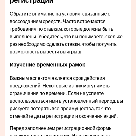
регистрации
Обратите внимание на условия, связанные с
воссозданием средств. Часто встречаются
требования по ставкам, которые должны быть
выполнены. Убедитесь, что вы понимаете, сколько
раз необходимо сделать ставки, чтобы получить
возможность вывести выигрыш.
Изучение временных рамок
Важным аспектом является срок действия
предложений. Некоторые из них могут иметь
ограничения по времени. Если не успеете
воспользоваться ими в установленный период, вы
рискуете потерять все преимущества, так что
отмечайте даты регистрации и окончания акций.
Перед заполнением регистрационной формы
ознакомьтесь с правилами. Их изучение даст