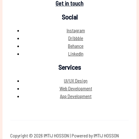
Get in touch
Social
Instagram
Dribbble
Behance
LinkedIn
Services
UI/UX Design
Web Development
App Development
Copyright © 2026 IMTIJ HOSSON | Powered by IMTIJ HOSSON