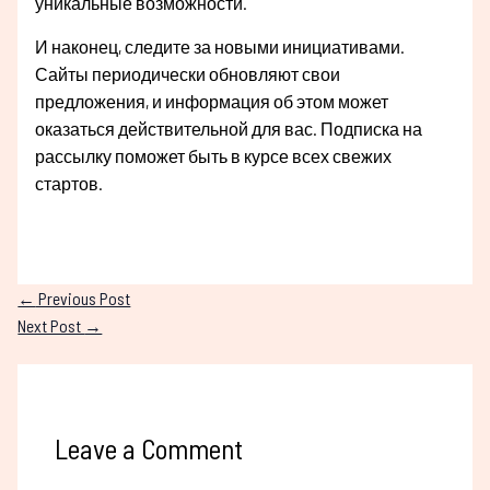
уникальные возможности.
И наконец, следите за новыми инициативами.
Сайты периодически обновляют свои
предложения, и информация об этом может
оказаться действительной для вас. Подписка на
рассылку поможет быть в курсе всех свежих
стартов.
←
Previous Post
Next Post
→
Leave a Comment