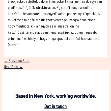
blackjacket, rulettet, bakkarát és pókert kínál, nem csak egyetlen
profi kaszinójáték-struktúrában. Egy profi ausztrál online
kaszinó tele van hatékony, egyedi valódi pénzes nyerőgépekkel,
mivel több mint 70 másik szoftvercéggel integrálódik. Most,
hogy megtudta, kik a nagyok az új ausztrál online
kaszinószíntéren, alaposan megvizsgáljuk az öt legmagasabb
értékelésű webhelyet, hogy megalapozott döntést hozhasson a
játékról.
←
Previous Post
Next Post
→
Based in New York, working worldwide.
Get in touch