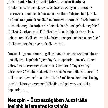
jobban fogják tudni kezelni a játékot, és elkerülheted a
problémás szerencsejáték-szokásokat. Az ilyen promóciók
határozott kihasználásával az ausztrálok több pénzhez jutnak,
és javulhat a játékérzékük. A számos változatnak köszönhetően
mindenki megtalálhatja az ízlésének és képességeinek megfelelő
játékot. Az olyan asztali játékok, mint a blackjack és a rulett,
szintén rendkívül népszerűek, és lehetőséget kínálnak a megfelelő
játékélményre és a nyereség élvezetére.
Fontos, hogy naprakész legyél az ausztrál online szerencsejáték-
szabályozás legújabb fejleményeivel kapcsolatban, mivel ezek
változásokat eredményezhetnek. A mai lottófőnyeremény
várhatóan 29 millió rand, mivel az első és második lottó most 12
millió randot, valamint a második és 5 millió randot kínál. Ha úgy
gondolod, hogy szerencsejáték-függőséged van, vedd fel a
kapcsolatot…
Neospin – Összességében Ausztrália
legjobb internetes kaszinója