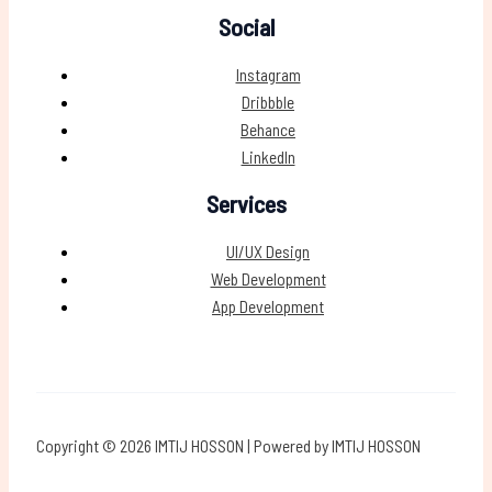
Social
Instagram
Dribbble
Behance
LinkedIn
Services
UI/UX Design
Web Development
App Development
Copyright © 2026 IMTIJ HOSSON | Powered by IMTIJ HOSSON