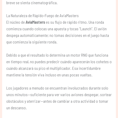
breve se sienta cinematográfica.
La Naturaleza de Rápido-Fuego de AviaMasters
El núcleo de
AviaMasters
es su flujo de rápido ritmo. Una ronda
comienza cuando colocas una apuesta y tocas “Launch”. El avión
despega automáticamente; no tomas decisiones en el juego hasta
que comienza la siguiente ronda.
Debido a que el resultado lo determina un motor RNG que funciona
en tiempo real, no puedes predecir cuándo aparecerán los cohetes o
cuándo alcanzará su pico el multiplicador. Esa incertidumbre
mantiene la tensión viva incluso en unas pocas vueltas.
Los jugadores a menudo se encuentran involucrados durante solo
unos minutos—suficiente para ver varios aviones despegar, sortear
obstáculos y aterrizar—antes de cambiar a otra actividad o tomar
un descanso.