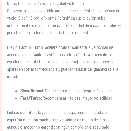
Cómo Despega el Avión: Velocidad vs Riesgo
Solo controlas una variable antes del lanzamiento: la velocidad de
vuelo. Elegir “Slow” o “Normal” significa que el avión sube
gradualmente, dando una menor probabilidad de encontrar cohetes
pero también un techo de multiplicador modesto.
Elegir “Fast” o “Turbo” acelera dramáticamente la velocidad de
ascenso, empujando el avión más alto y rápido a través de la
escalera de multiplicadores. La desventaja es que los cohetes
aparecen con más frecuencia y pueden reducir tus ganancias a la
mitad.
Slow/Normal:
Subidas predecibles, riesgo más suave.
Fast/Turbo:
Recompensas rápidas, mayor volatilidad.
Incluso durante ráfagas cortas de juego, muchos jugadores
experimentan con cambios de velocidad en medio de la ronda—
aunque el motor no garantiza ningún cambio en el resultado.