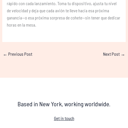
rápido con cada lanzamiento. Toma tu dispositivo, ajusta tu nivel
de velocidad y deja que cada avión te lleve hacia esa próxima
ganancia—o esa próxima sorpresa de cohete—sin tener que dedicar
horas en la mesa.
←
Previous Post
Next Post
→
Based in New York, working worldwide.
Get in touch