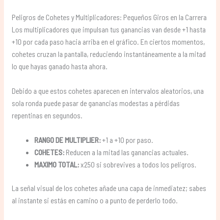
Peligros de Cohetes y Multiplicadores: Pequeños Giros en la Carrera
Los multiplicadores que impulsan tus ganancias van desde +1 hasta
+10 por cada paso hacia arriba en el gráfico. En ciertos momentos,
cohetes cruzan la pantalla, reduciendo instantáneamente a la mitad
lo que hayas ganado hasta ahora.
Debido a que estos cohetes aparecen en intervalos aleatorios, una
sola ronda puede pasar de ganancias modestas a pérdidas
repentinas en segundos.
RANGO DE MULTIPLIER:
+1 a +10 por paso.
COHETES:
Reducen a la mitad las ganancias actuales.
MAXIMO TOTAL:
x250 si sobrevives a todos los peligros.
La señal visual de los cohetes añade una capa de inmediatez; sabes
al instante si estás en camino o a punto de perderlo todo.