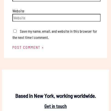
Website
Save my name, email, and website in this browser for
the next time I comment.
Based in New York, working worldwide.
Get in touch