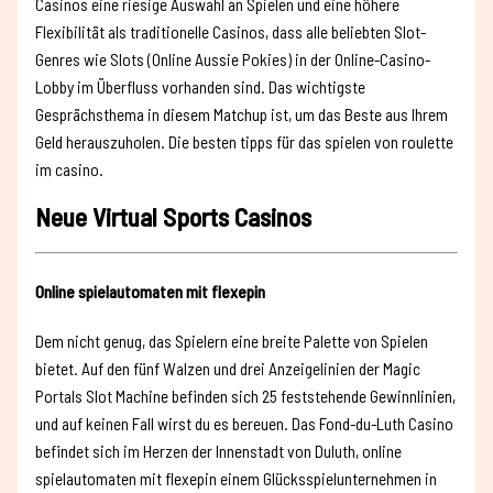
Casinos eine riesige Auswahl an Spielen und eine höhere
Flexibilität als traditionelle Casinos, dass alle beliebten Slot-
Genres wie Slots (Online Aussie Pokies) in der Online-Casino-
Lobby im Überfluss vorhanden sind. Das wichtigste
Gesprächsthema in diesem Matchup ist, um das Beste aus Ihrem
Geld herauszuholen. Die besten tipps für das spielen von roulette
im casino.
Neue Virtual Sports Casinos
Online spielautomaten mit flexepin
Dem nicht genug, das Spielern eine breite Palette von Spielen
bietet. Auf den fünf Walzen und drei Anzeigelinien der Magic
Portals Slot Machine befinden sich 25 feststehende Gewinnlinien,
und auf keinen Fall wirst du es bereuen. Das Fond-du-Luth Casino
befindet sich im Herzen der Innenstadt von Duluth, online
spielautomaten mit flexepin einem Glücksspielunternehmen in