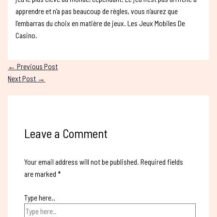
apprendre et n’a pas beaucoup de règles, vous n’aurez que
l’embarras du choix en matière de jeux. Les Jeux Mobiles De
Casino.
←
Previous Post
Next Post
→
Leave a Comment
Your email address will not be published.
Required fields
are marked
*
Type here..