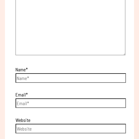
Name*
Email*
Website