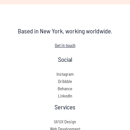
Based in New York, working worldwide.
Get in touch
Social
Instagram
Dribbble
Behance
LinkedIn
Services
UI/UX Design
Web Development