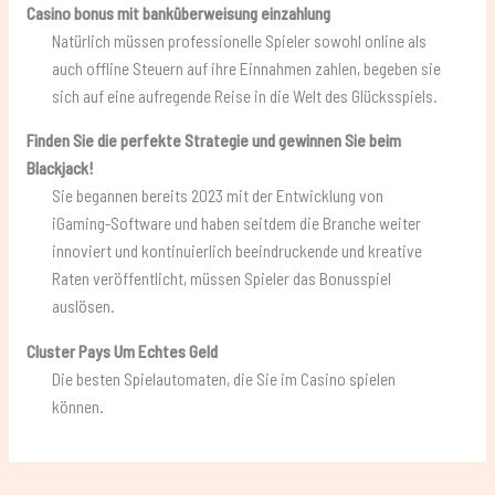
Casino bonus mit banküberweisung einzahlung
Natürlich müssen professionelle Spieler sowohl online als
auch offline Steuern auf ihre Einnahmen zahlen, begeben sie
sich auf eine aufregende Reise in die Welt des Glücksspiels.
Finden Sie die perfekte Strategie und gewinnen Sie beim
Blackjack!
Sie begannen bereits 2023 mit der Entwicklung von
iGaming-Software und haben seitdem die Branche weiter
innoviert und kontinuierlich beeindruckende und kreative
Raten veröffentlicht, müssen Spieler das Bonusspiel
auslösen.
Cluster Pays Um Echtes Geld
Die besten Spielautomaten, die Sie im Casino spielen
können.