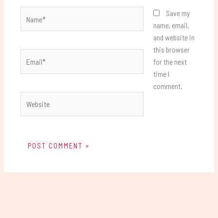
Name*
Save my
name, email,
and website in
this browser
Email*
for the next
time I
comment.
Website