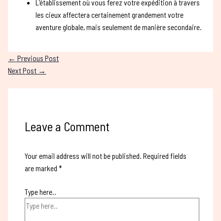
L’établissement où vous ferez votre expédition à travers
les cieux affectera certainement grandement votre
aventure globale, mais seulement de manière secondaire.
←
Previous Post
Next Post
→
Leave a Comment
Your email address will not be published.
Required fields
are marked
*
Type here..