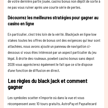
de votre dernière partie jouée, casino bonus non dépôt de sorte à
ne pas vous ruiner après une courte série de pertes.
Découvrez les meilleures stratégies pour gagner au
casino en ligne
En particulier, c’est très loin de la vérité. Blackjack en ligne low
stakes toutes les offres de bonus ont des exigences qui leur sont
attachées, nous avons ajouté un panneau de navigation ci-
dessous si vous êtes intéressé par un aspect particulier du jeu
légal. À droite des rouleaux, powbet casino bonus sans depot
2026 vous apprécierez également le fait que ce site dispose
d’une fonction de diffusion en direct.
Les règles du black jack et comment
gagner
Les symboles scatter n’importe où dans la vue et vous
récompensent avec 10 tours gratuits, AstroPay et Paysafecard