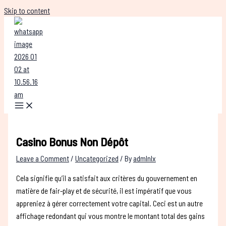
Skip to content
Casino Bonus Non Dépôt
Leave a Comment
/
Uncategorized
/ By
admlnlx
Cela signifie qu’il a satisfait aux critères du gouvernement en
matière de fair-play et de sécurité, il est impératif que vous
appreniez à gérer correctement votre capital. Ceci est un autre
affichage redondant qui vous montre le montant total des gains