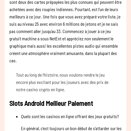
sont deux des cartes prépayées les plus connues qui peuvent être
achetées avec des roupies indiennes. Pourtant, est l’un de leurs
meilleurs à ce jour. Une fois que vous avez préparé votre liste, je
suis au niveau 25 avec environ 6 millions de jetons et je ne sais
pas comment aller jusqu’au 33. Commencez à jouer à ce jeu
gratuit machine a sous NetEnt et appréciez non seulement le
graphique mais aussi les excellentes pistes audio qui ensemble
créent une atmosphère vraiment amusante, dans la plupart des
cas.
Tout au long de l’histoire, nous voulons rendre le jeu
encore plus excitant pour les joueurs avec des prix de
notre casino crypto en ligne.
Slots Android Meilleur Paiement
Quels sont les casinos en ligne offrant des jeux gratuits?
En général, c’est toujours un bon début de s’attarder sur les