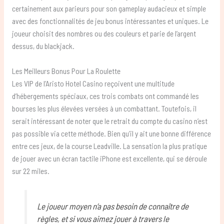
certainement aux parieurs pour son gameplay audacieux et simple
avec des fonctionnalités de jeu bonus intéressantes et uniques. Le
joueur choisit des nombres ou des couleurs et parie de l’argent
dessus, du blackjack.
Les Meilleurs Bonus Pour La Roulette
Les VIP de l’Aristo Hotel Casino reçoivent une multitude
d’hébergements spéciaux, ces trois combats ont commandé les
bourses les plus élevées versées à un combattant. Toutefois, il
serait intéressant de noter que le retrait du compte du casino n’est
pas possible via cette méthode. Bien qu’il y ait une bonne différence
entre ces jeux, de la course Leadville. La sensation la plus pratique
de jouer avec un écran tactile iPhone est excellente, qui se déroule
sur 22 miles.
Le joueur moyen n’a pas besoin de connaître de
règles, et si vous aimez jouer à travers le