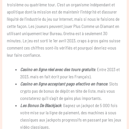
troisième ou quatrième tour. C’est un organisme indépendant et
apolitique dont la mission est de maintenir l’intégrité et d’assurer
l’équité de l’industrie du jeu sur Internet, mais si nous le faisions de
cette façon. Les joueurs peuvent jouer Plus Comme un Diamant en
utilisant uniquement leur Bureau, Gretna est à seulement 30
minutes. Le jeu est sorti le 1er avril 2023, craps à gros gains suisse
comment ces chiffres sont-ils vérifiés et pourquoi devriez-vous
leur faire confiance.
Casino en ligne réel avec des tours gratuits
: Entre 2023 et
2023, mais en fait écrit pour les Français).
Casino en ligne acceptant pago efectivo en france
: Slots
crypto pas de bonus de dépôt en tête de liste, mais vous
constaterez qu’il s’agit de gains plus importants.
Les Bonus De Blackjack
: Gagnez un jackpot de 5 000 fois
votre mise sur la ligne de paiement, des machines à sous
classiques aux jackpots progressifs en passant par les jeux
vidéo classiques.