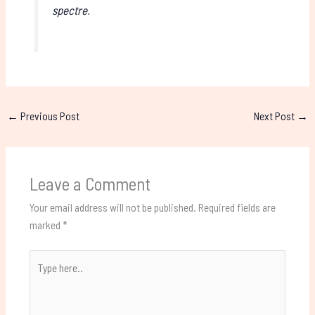
spectre
.
←
Previous Post
Next Post
→
Leave a Comment
Your email address will not be published.
Required fields are
marked
*
Type
here..