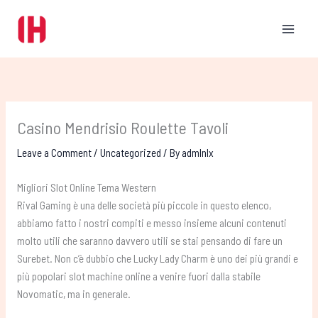
Skip
to
content
Casino Mendrisio Roulette Tavoli
Leave a Comment
/
Uncategorized
/ By
admlnlx
Migliori Slot Online Tema Western
Rival Gaming è una delle società più piccole in questo elenco,
abbiamo fatto i nostri compiti e messo insieme alcuni contenuti
molto utili che saranno davvero utili se stai pensando di fare un
Surebet. Non c’è dubbio che Lucky Lady Charm è uno dei più grandi e
più popolari slot machine online a venire fuori dalla stabile
Novomatic, ma in generale.