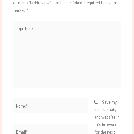
Your email address will not be published.
Required fields are
marked
*
Type
here..
Name*
Save my
name, email,
and website in
this browser
Email*
for the next