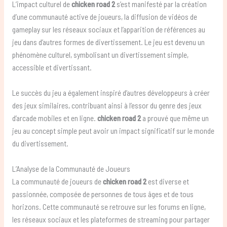
L’impact culturel de
chicken road 2
s’est manifesté par la création
d’une communauté active de joueurs, la diffusion de vidéos de
gameplay sur les réseaux sociaux et l’apparition de références au
jeu dans d’autres formes de divertissement. Le jeu est devenu un
phénomène culturel, symbolisant un divertissement simple,
accessible et divertissant.
Le succès du jeu a également inspiré d’autres développeurs à créer
des jeux similaires, contribuant ainsi à l’essor du genre des jeux
d’arcade mobiles et en ligne.
chicken road 2
a prouvé que même un
jeu au concept simple peut avoir un impact significatif sur le monde
du divertissement.
L’Analyse de la Communauté de Joueurs
La communauté de joueurs de
chicken road 2
est diverse et
passionnée, composée de personnes de tous âges et de tous
horizons. Cette communauté se retrouve sur les forums en ligne,
les réseaux sociaux et les plateformes de streaming pour partager