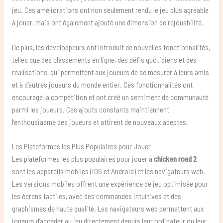
jeu. Ces améliorations ont non seulement rendu le jeu plus agréable
à jouer, mais ont également ajouté une dimension de rejouabilité.
De plus, les développeurs ont introduit de nouvelles fonctionnalités,
telles que des classements en ligne, des défis quotidiens et des
réalisations, qui permettent aux joueurs de se mesurer à leurs amis
et à d’autres joueurs du monde entier. Ces fonctionnalités ont
encouragé la compétition et ont créé un sentiment de communauté
parmi les joueurs. Ces ajouts constants maintiennent
l’enthousiasme des joueurs et attirent de nouveaux adeptes.
Les Plateformes les Plus Populaires pour Jouer
Les plateformes les plus populaires pour jouer à
chicken road 2
sont les appareils mobiles (iOS et Android) et les navigateurs web.
Les versions mobiles offrent une expérience de jeu optimisée pour
les écrans tactiles, avec des commandes intuitives et des
graphismes de haute qualité. Les navigateurs web permettent aux
joueurs d’accéder au jeu directement depuis leur ordinateur ou leur