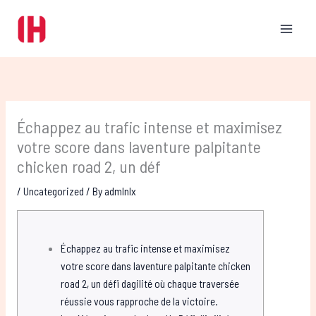
Skip
to
content
Échappez au trafic intense et maximisez
votre score dans laventure palpitante
chicken road 2, un déf
/
Uncategorized
/ By
admlnlx
Échappez au trafic intense et maximisez
votre score dans laventure palpitante chicken
road 2, un défi dagilité où chaque traversée
réussie vous rapproche de la victoire.