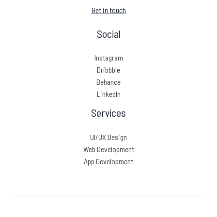
Get in touch
Social
Instagram
Dribbble
Behance
LinkedIn
Services
UI/UX Design
Web Development
App Development