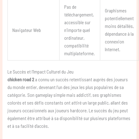
Pas de
Graphismes
téléchargement,
potentiellement
accessible sur
moins détaillés,
Navigateur Web
n’importe quel
dépendance à la
ordinateur,
connexion
compatibilité
Internet.
multiplateforme.
Le Succès et l’Impact Culturel du Jeu
chicken road 2
a connu un succès retentissant auprès des joueurs
du monde entier, devenant l’un des jeux les plus populaires de sa
catégorie. Son gameplay simple mais addictif, ses graphismes
colorés et ses défis constants ont attiré un large public, allant des
joueurs occasionnels aux joueurs hardcore. Le succès du jeu peut
également être attribué à sa disponibilité sur plusieurs plateformes
et à sa facilité d’accès.