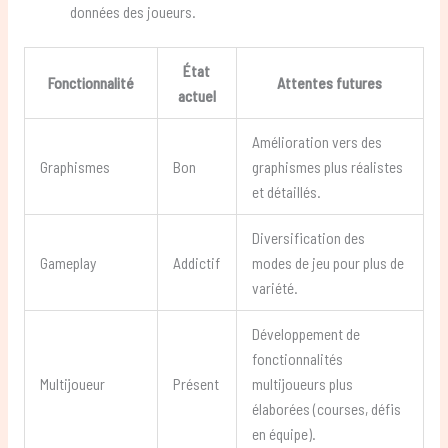
données des joueurs.
État
Fonctionnalité
Attentes futures
actuel
Amélioration vers des
Graphismes
Bon
graphismes plus réalistes
et détaillés.
Diversification des
Gameplay
Addictif
modes de jeu pour plus de
variété.
Développement de
fonctionnalités
Multijoueur
Présent
multijoueurs plus
élaborées (courses, défis
en équipe).