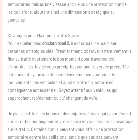
temporaires, tels qu’une vitesse accrue ou une protection contre
les collisions, ajoutant ainsi une dimension stratégique au
gameplay.
Stratégies pour Maximiser votre Score
Pour exceller dans
chicken road 2
, il est crucial de maîtriser
certaines stratégies clés. Premièrement, observer attentivement le
flux du trafic et attendre le bon moment pour traverser est
primordial. Évitez de vous précipiter, car une traversée précipitée
est souvent synonyme d’échec. Deuxièmement, anticiper les
mouvements des véhicules et ajuster votre trajectoire en
conséquence est essentiel. Soyez attentif aux véhicules qui
s’approchent rapidement ou qui changent de voie.
De plus, profitez des bonus et des objets spéciaux qui apparaissent
sur la route pour augmenter votre score et vous donner un avantage
sur le trafic. Certains bonus peuvent vous offrir une protection
temporaire contre les collisions, tandis que d’autres peuvent