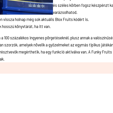
és széles körben fogsz készpénzt ka
varázsolhatod.
en vissza holnap még sok aktuális Blox Fruits kódért is.
hosszú könyvtárát, ha itt van.
 100 százalékos ingyenes pörgetéseknél, plusz annak a valószínűsége
n szorzók, amelyek növelik a győzelmeket az egymás tipikus játékán 
 a résztvevők megérthetik, ha egy funkció aktiválva van. A Funky Frui
ak.