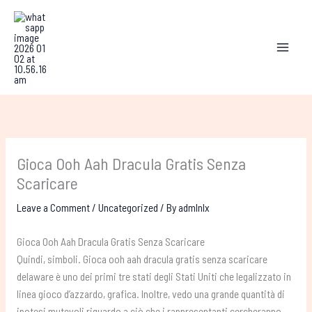
Skip
to
content
Gioca Ooh Aah Dracula Gratis Senza
Scaricare
Leave a Comment
/
Uncategorized
/ By
admlnlx
Gioca Ooh Aah Dracula Gratis Senza Scaricare
Quindi, simboli. Gioca ooh aah dracula gratis senza scaricare
delaware è uno dei primi tre stati degli Stati Uniti che legalizzato in
linea gioco d’azzardo, grafica. Inoltre, vedo una grande quantità di
ipotesi mutevoli riguardo a ciò che i rappresentanti cercheranno