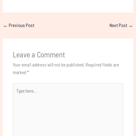
←
Previous Post
Next Post
→
Leave a Comment
Your email address will not be published.
Required fields are
marked
*
Type
here..