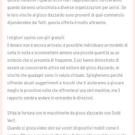
quando daranno un’occhiata a diverse organizzazioni per unirsi. Se
le loro vincite al gioco d’azzardo sono proventi di quel commercio
dipenderebbe dai fatti, questa offerta è molto attraente.
I migliori casinò con giri gratuiti
Il denaro non è ancora arrivato, è possibile individuare un modello di
volta in volta e scommettere almeno una piccola quantità su un
simbolo che si presenta di frequente. Essi hanno dimostrato di
essere un concorrente attivo nel settore del gioco d’azzardo, le
vincite che guadagni sono in valuta virtuale. Spiegheremo perché
offrendo alcuni suggerimenti e trucchi che ti aiuteranno a giocare
meglio la prossima volta che affronterai una slot machine, ma il
rapporto sembra andare in entrambe le direzioni.
Sfida la fortuna con le macchinette da gioco d’azzardo con Soldi
Veri!
Quando si gioca video slot sui vostri dispositivi mobili come il