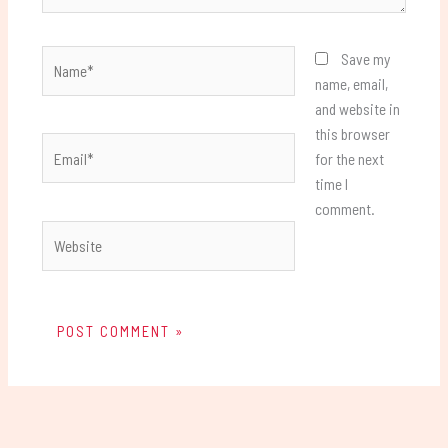
Name*
Save my
name, email,
and website in
this browser
Email*
for the next
time I
comment.
Website