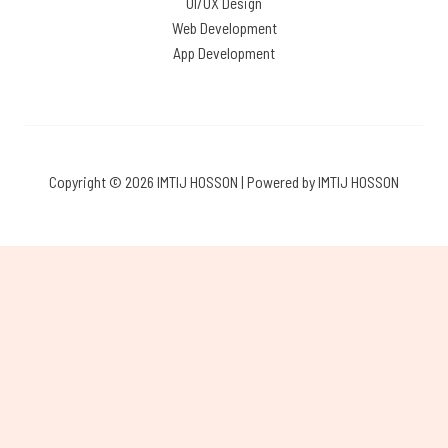
UI/UX Design
Web Development
App Development
Copyright © 2026 IMTIJ HOSSON | Powered by IMTIJ HOSSON