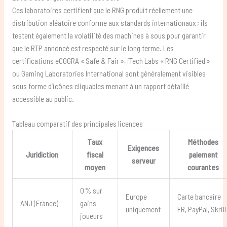
Ces laboratoires certifient que le RNG produit réellement une
distribution aléatoire conforme aux standards internationaux ; ils
testent également la volatilité des machines à sous pour garantir
que le RTP annoncé est respecté sur le long terme. Les
certifications eCOGRA « Safe & Fair », iTech Labs « RNG Certified »
ou Gaming Laboratories International sont généralement visibles
sous forme d’icônes cliquables menant à un rapport détaillé
accessible au public.
Tableau comparatif des principales licences
Taux
Méthodes
Exigences
Juridiction
fiscal
paiement
serveur
moyen
courantes
0 % sur
Europe
Carte bancaire
ANJ (France)
gains
uniquement
FR, PayPal, Skrill
joueurs