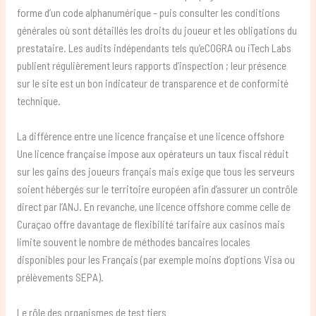
forme d’un code alphanumérique – puis consulter les conditions
générales où sont détaillés les droits du joueur et les obligations du
prestataire. Les audits indépendants tels qu’eCOGRA ou iTech Labs
publient régulièrement leurs rapports d’inspection ; leur présence
sur le site est un bon indicateur de transparence et de conformité
technique.
La différence entre une licence française et une licence offshore
Une licence française impose aux opérateurs un taux fiscal réduit
sur les gains des joueurs français mais exige que tous les serveurs
soient hébergés sur le territoire européen afin d’assurer un contrôle
direct par l’ANJ. En revanche, une licence offshore comme celle de
Curaçao offre davantage de flexibilité tarifaire aux casinos mais
limite souvent le nombre de méthodes bancaires locales
disponibles pour les Français (par exemple moins d’options Visa ou
prélèvements SEPA).
Le rôle des organismes de test tiers