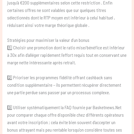
jusqu’à €200 supplémentaires selon cette restriction . Enfin
certaines offres ne sont valables que sur quelques titres
sélectionnés dont le RTP moyen est inférieur à celui habituel ,
réduisant ainsi votre marge théorique globale .
Stratégies pour maximiser la valeur d’un bonus
1️⃣ Choisir une promotion dont le ratio mise/bénéfice est inférieur
à 30x afin d’alléger rapidement l’effort requis tout en conservant une
marge nette intéressante après retrait.
2️⃣ Prioriser les programmes fidélité offrant cashback sans
condition supplémentaire – ils permettent récupérer directement
une partie perdue sans passer par un processus complexe.
3️⃣ Utiliser systématiquement la FAQ fournie par Basketnews.Net
pour comparer chaque offre disponible chez différents opérateurs
avant votre inscription ; cela évite bien souvent d’accepter un
bonus attrayant mais peu rentable lorsqu’on considère toutes ses