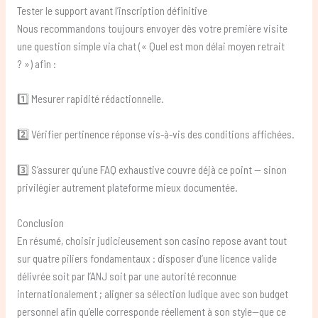
Tester le support avant l’inscription définitive
Nous recommandons toujours envoyer dès votre première visite
une question simple via chat (« Quel est mon délai moyen retrait
? ») afin :
1️⃣ Mesurer rapidité rédactionnelle.
2️⃣ Vérifier pertinence réponse vis-à-vis des conditions affichées.
3️⃣ S’assurer qu’une FAQ exhaustive couvre déjà ce point — sinon
privilégier autrement plateforme mieux documentée.
Conclusion
En résumé, choisir judicieusement son casino repose avant tout
sur quatre piliers fondamentaux : disposer d’une licence valide
délivrée soit par l’ANJ soit par une autorité reconnue
internationalement ; aligner sa sélection ludique avec son budget
personnel afin qu’elle corresponde réellement à son style—que ce