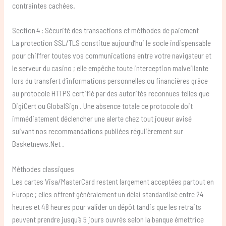
contraintes cachées.
Section 4 : Sécurité des transactions et méthodes de paiement
La protection SSL/TLS constitue aujourd’hui le socle indispensable
pour chiffrer toutes vos communications entre votre navigateur et
le serveur du casino ; elle empêche toute interception malveillante
lors du transfert d’informations personnelles ou financières grâce
au protocole HTTPS certifié par des autorités reconnues telles que
DigiCert ou GlobalSign . Une absence totale ce protocole doit
immédiatement déclencher une alerte chez tout joueur avisé
suivant nos recommandations publiées régulièrement sur
Basketnews.Net .
Méthodes classiques
Les cartes Visa/MasterCard restent largement acceptées partout en
Europe ; elles offrent généralement un délai standardisé entre 24
heures et 48 heures pour valider un dépôt tandis que les retraits
peuvent prendre jusqu’à 5 jours ouvrés selon la banque émettrice