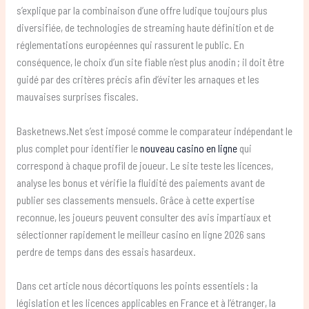
s’explique par la combinaison d’une offre ludique toujours plus
diversifiée, de technologies de streaming haute définition et de
réglementations européennes qui rassurent le public. En
conséquence, le choix d’un site fiable n’est plus anodin ; il doit être
guidé par des critères précis afin d’éviter les arnaques et les
mauvaises surprises fiscales.
Basketnews.Net s’est imposé comme le comparateur indépendant le
plus complet pour identifier le
nouveau casino en ligne
qui
correspond à chaque profil de joueur. Le site teste les licences,
analyse les bonus et vérifie la fluidité des paiements avant de
publier ses classements mensuels. Grâce à cette expertise
reconnue, les joueurs peuvent consulter des avis impartiaux et
sélectionner rapidement le meilleur casino en ligne 2026 sans
perdre de temps dans des essais hasardeux.
Dans cet article nous décortiquons les points essentiels : la
législation et les licences applicables en France et à l’étranger, la