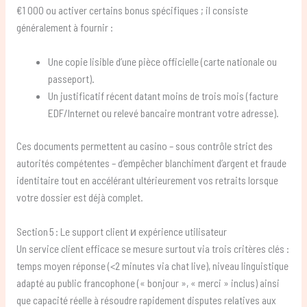
€1 000 ou activer certains bonus spécifiques ; il consiste
généralement à fournir :
Une copie lisible d’une pièce officielle (carte nationale ou
passeport).
Un justificatif récent datant moins de trois mois (facture
EDF/Internet ou relevé bancaire montrant votre adresse).
Ces documents permettent au casino – sous contrôle strict des
autorités compétentes – d’empêcher blanchiment d’argent et fraude
identitaire tout en accélérant ultérieurement vos retraits lorsque
votre dossier est déjà complet.
Section 5 : Le support client и expérience utilisateur
Un service client efficace se mesure surtout via trois critères clés :
temps moyen réponse (<​2 minutes via chat live), niveau linguistique
adapté au public francophone (« bonjour », « merci » inclus) ainsi
que capacité réelle à résoudre rapidement disputes relatives aux