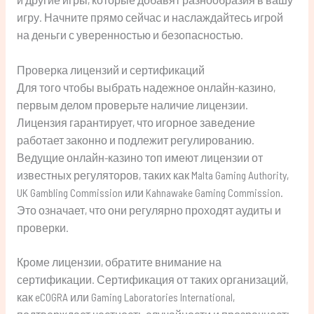
игру. Начните прямо сейчас и наслаждайтесь игрой
на деньги с уверенностью и безопасностью.
Проверка лицензий и сертификаций
Для того чтобы выбрать надежное онлайн-казино,
первым делом проверьте наличие лицензии.
Лицензия гарантирует, что игорное заведение
работает законно и подлежит регулированию.
Ведущие онлайн-казино топ имеют лицензии от
известных регуляторов, таких как Malta Gaming Authority,
UK Gambling Commission или Kahnawake Gaming Commission.
Это означает, что они регулярно проходят аудиты и
проверки.
Кроме лицензии, обратите внимание на
сертификации. Сертификация от таких организаций,
как eCOGRA или Gaming Laboratories International,