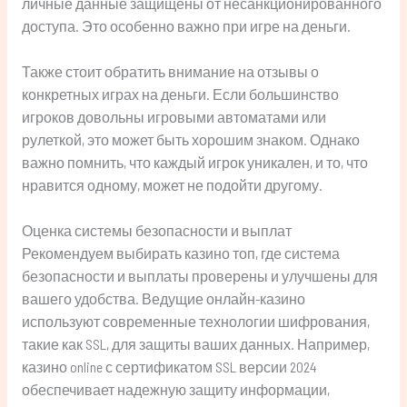
личные данные защищены от несанкционированного
доступа. Это особенно важно при игре на деньги.
Также стоит обратить внимание на отзывы о
конкретных играх на деньги. Если большинство
игроков довольны игровыми автоматами или
рулеткой, это может быть хорошим знаком. Однако
важно помнить, что каждый игрок уникален, и то, что
нравится одному, может не подойти другому.
Оценка системы безопасности и выплат
Рекомендуем выбирать казино топ, где система
безопасности и выплаты проверены и улучшены для
вашего удобства. Ведущие онлайн-казино
используют современные технологии шифрования,
такие как SSL, для защиты ваших данных. Например,
казино online с сертификатом SSL версии 2024
обеспечивает надежную защиту информации,