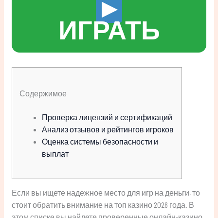
ИГРАТЬ
Содержимое
Проверка лицензий и сертификаций
Анализ отзывов и рейтингов игроков
Оценка системы безопасности и
выплат
Если вы ищете надежное место для игр на деньги, то
стоит обратить внимание на топ казино 2026 года. В
этом списке вы найдете проверенные онлайн-казино,