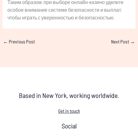
Таким образом, при выборе онлайн-казино уделите
особое внимание системе безопасности и выплат,
чтобы играть с уверенностью и безопасностью.
←
Previous Post
Next Post
→
Based in New York, working worldwide.
Get in touch
Social