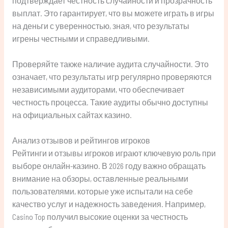
подтверждает честность случайности и прозрачность
выплат. Это гарантирует, что вы можете играть в игры
на деньги с уверенностью, зная, что результаты
игрены честными и справедливыми.
Проверяйте также наличие аудита случайности. Это
означает, что результаты игр регулярно проверяются
независимыми аудиторами, что обеспечивает
честность процесса. Такие аудиты обычно доступны
на официальных сайтах казино.
Анализ отзывов и рейтингов игроков
Рейтинги и отзывы игроков играют ключевую роль при
выборе онлайн-казино. В 2026 году важно обращать
внимание на обзоры, оставленные реальными
пользователями, которые уже испытали на себе
качество услуг и надежность заведения. Например,
Casino Top получил высокие оценки за честность