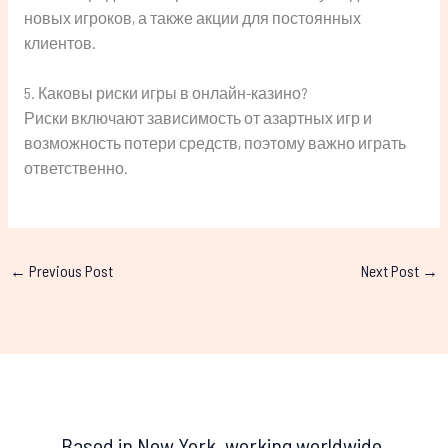
новых игроков, а также акции для постоянных
клиентов.
5. Каковы риски игры в онлайн-казино?
Риски включают зависимость от азартных игр и
возможность потери средств, поэтому важно играть
ответственно.
←
Previous Post
Next Post
→
Based in New York, working worldwide.