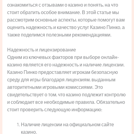
ознакомиться с отзывами о казино и понять, на что
стоит обратить особое внимание. В этой статье мы
рассмотрим основные аспекты, которые помогут вам
оценить надежность и качество услуг Казино Пинко, а
также поделимся полезными рекомендациями.
Надежность и лицензирование
Одним из ключевых факторов при выборе онлайн-
казино является его надежность и наличие лицензии.
Казино Пинко предоставляет игрокам безопасную
среду для игры благодаря лицензиям, выданным
авторитетными игровыми комиссиями. Это
свидетельствует о том, что казино подлежит контролю
и соблюдает все необходимые правила. Обязательно
стоит проверить следующую информацию:
Наличие лицензии на официальном сайте
казино.