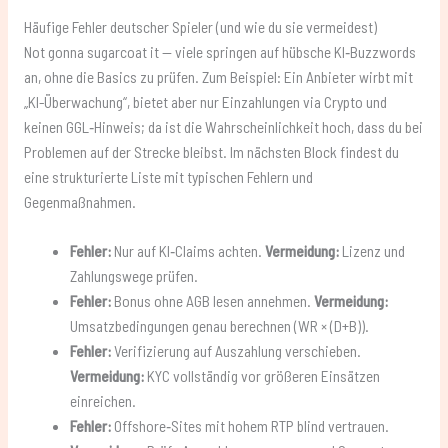
Häufige Fehler deutscher Spieler (und wie du sie vermeidest)
Not gonna sugarcoat it — viele springen auf hübsche KI‑Buzzwords
an, ohne die Basics zu prüfen. Zum Beispiel: Ein Anbieter wirbt mit
„KI-Überwachung“, bietet aber nur Einzahlungen via Crypto und
keinen GGL‑Hinweis; da ist die Wahrscheinlichkeit hoch, dass du bei
Problemen auf der Strecke bleibst. Im nächsten Block findest du
eine strukturierte Liste mit typischen Fehlern und
Gegenmaßnahmen.
Fehler:
Nur auf KI‑Claims achten.
Vermeidung:
Lizenz und
Zahlungswege prüfen.
Fehler:
Bonus ohne AGB lesen annehmen.
Vermeidung:
Umsatzbedingungen genau berechnen (WR × (D+B)).
Fehler:
Verifizierung auf Auszahlung verschieben.
Vermeidung:
KYC vollständig vor größeren Einsätzen
einreichen.
Fehler:
Offshore‑Sites mit hohem RTP blind vertrauen.