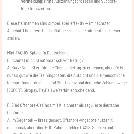
Vermeidung:
Prüfe Auszahlungsprozesse und Support-
Reaktionszeiten.
Diese Maßnahmen sind simpel, aber effektiv — im nächsten
Abschnitt beantworte ich häufige Fragen, die mir deutsche Leser
stellen.
Mini‑FAQ für Spieler in Deutschland
F: Schützt mich KI automatisch vor Betrug?
A: Kurz: Nein. KI erhöht die Chance, Betrug zu erkennen, aber sie ist
nur so gut wie die Trainingsdaten, die Aufsicht und die menschliche
Nachprüfung — deshalb sind GGL‑Lizenz und deutsche Zahlungswege
(SOFORT, Giropay, PayPal) weiterhin entscheidend.
F: Sind Offshore‑Casinos mit KI sicherer als regulierte deutsche
Casinos?
A: Im Gegenteil — krass gesagt: Offshore‑Angebote nutzen KI
manchmal, aber ohne GGL‑Rahmen fehlen OASIS‑Sperren und