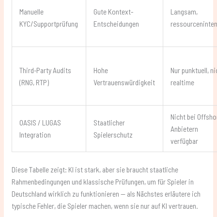
Manuelle
Gute Kontext-
Langsam,
KYC/Supportprüfung
Entscheidungen
ressourceninte
Third-Party Audits
Hohe
Nur punktuell, ni
(RNG, RTP)
Vertrauenswürdigkeit
realtime
Nicht bei Offsho
OASIS / LUGAS
Staatlicher
Anbietern
Integration
Spielerschutz
verfügbar
Diese Tabelle zeigt: KI ist stark, aber sie braucht staatliche
Rahmenbedingungen und klassische Prüfungen, um für Spieler in
Deutschland wirklich zu funktionieren — als Nächstes erläutere ich
typische Fehler, die Spieler machen, wenn sie nur auf KI vertrauen.