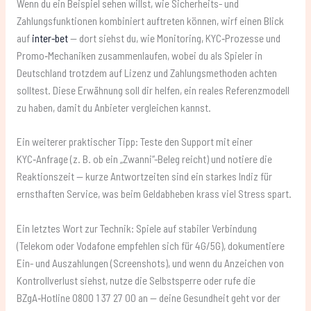
Wenn du ein Beispiel sehen willst, wie Sicherheits- und
Zahlungsfunktionen kombiniert auftreten können, wirf einen Blick
auf
inter-bet
— dort siehst du, wie Monitoring, KYC‑Prozesse und
Promo‑Mechaniken zusammenlaufen, wobei du als Spieler in
Deutschland trotzdem auf Lizenz und Zahlungsmethoden achten
solltest. Diese Erwähnung soll dir helfen, ein reales Referenzmodell
zu haben, damit du Anbieter vergleichen kannst.
Ein weiterer praktischer Tipp: Teste den Support mit einer
KYC‑Anfrage (z. B. ob ein „Zwanni“-Beleg reicht) und notiere die
Reaktionszeit — kurze Antwortzeiten sind ein starkes Indiz für
ernsthaften Service, was beim Geldabheben krass viel Stress spart.
Ein letztes Wort zur Technik: Spiele auf stabiler Verbindung
(Telekom oder Vodafone empfehlen sich für 4G/5G), dokumentiere
Ein- und Auszahlungen (Screenshots), und wenn du Anzeichen von
Kontrollverlust siehst, nutze die Selbstsperre oder rufe die
BZgA‑Hotline 0800 1 37 27 00 an — deine Gesundheit geht vor der