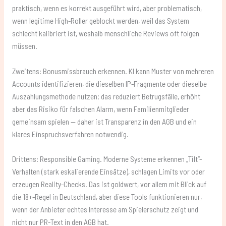
praktisch, wenn es korrekt ausgeführt wird, aber problematisch,
wenn legitime High-Roller geblockt werden, weil das System
schlecht kalibriert ist, weshalb menschliche Reviews oft folgen
müssen.
Zweitens: Bonusmissbrauch erkennen. KI kann Muster von mehreren
Accounts identifizieren, die dieselben IP-Fragmente oder dieselbe
Auszahlungsmethode nutzen; das reduziert Betrugsfälle, erhöht
aber das Risiko für falschen Alarm, wenn Familienmitglieder
gemeinsam spielen — daher ist Transparenz in den AGB und ein
klares Einspruchsverfahren notwendig.
Drittens: Responsible Gaming. Moderne Systeme erkennen „Tilt“-
Verhalten (stark eskalierende Einsätze), schlagen Limits vor oder
erzeugen Reality-Checks. Das ist goldwert, vor allem mit Blick auf
die 18+-Regel in Deutschland, aber diese Tools funktionieren nur,
wenn der Anbieter echtes Interesse am Spielerschutz zeigt und
nicht nur PR-Text in den AGB hat.