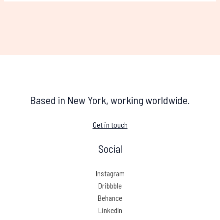
Based in New York, working worldwide.
Get in touch
Social
Instagram
Dribbble
Behance
LinkedIn