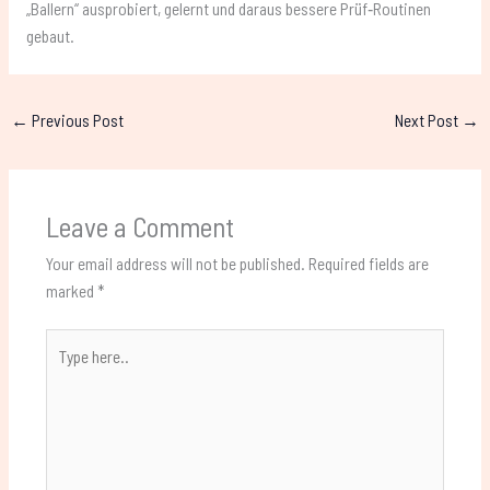
„Ballern“ ausprobiert, gelernt und daraus bessere Prüf‑Routinen
gebaut.
←
Previous Post
Next Post
→
Leave a Comment
Your email address will not be published.
Required fields are
marked
*
Type
here..