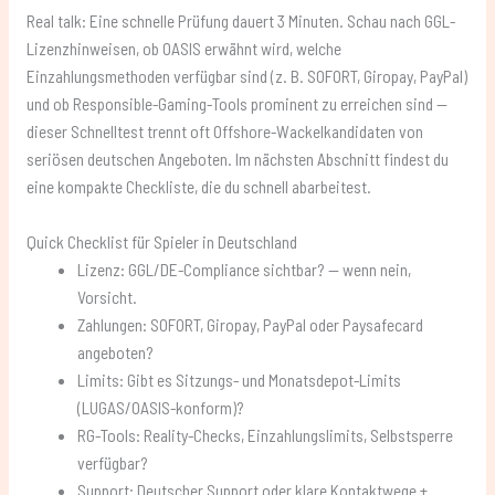
Real talk: Eine schnelle Prüfung dauert 3 Minuten. Schau nach GGL-
Lizenzhinweisen, ob OASIS erwähnt wird, welche
Einzahlungsmethoden verfügbar sind (z. B. SOFORT, Giropay, PayPal)
und ob Responsible-Gaming-Tools prominent zu erreichen sind —
dieser Schnelltest trennt oft Offshore-Wackelkandidaten von
seriösen deutschen Angeboten. Im nächsten Abschnitt findest du
eine kompakte Checkliste, die du schnell abarbeitest.
Quick Checklist für Spieler in Deutschland
Lizenz: GGL/DE-Compliance sichtbar? — wenn nein,
Vorsicht.
Zahlungen: SOFORT, Giropay, PayPal oder Paysafecard
angeboten?
Limits: Gibt es Sitzungs- und Monatsdepot-Limits
(LUGAS/OASIS-konform)?
RG-Tools: Reality-Checks, Einzahlungslimits, Selbstsperre
verfügbar?
Support: Deutscher Support oder klare Kontaktwege +