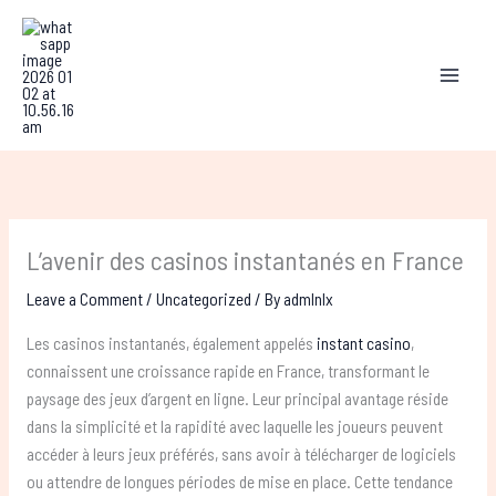
Skip
to
content
L’avenir des casinos instantanés en France
Leave a Comment
/
Uncategorized
/ By
admlnlx
Les casinos instantanés, également appelés
instant casino
,
connaissent une croissance rapide en France, transformant le
paysage des jeux d’argent en ligne. Leur principal avantage réside
dans la simplicité et la rapidité avec laquelle les joueurs peuvent
accéder à leurs jeux préférés, sans avoir à télécharger de logiciels
ou attendre de longues périodes de mise en place. Cette tendance