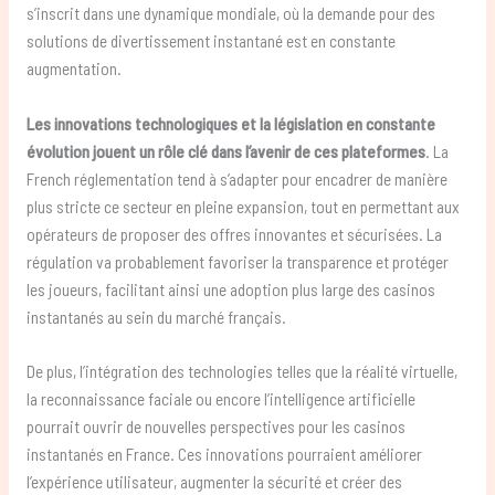
s’inscrit dans une dynamique mondiale, où la demande pour des
solutions de divertissement instantané est en constante
augmentation.
Les innovations technologiques et la législation en constante
évolution jouent un rôle clé dans l’avenir de ces plateformes
. La
French réglementation tend à s’adapter pour encadrer de manière
plus stricte ce secteur en pleine expansion, tout en permettant aux
opérateurs de proposer des offres innovantes et sécurisées. La
régulation va probablement favoriser la transparence et protéger
les joueurs, facilitant ainsi une adoption plus large des casinos
instantanés au sein du marché français.
De plus, l’intégration des technologies telles que la réalité virtuelle,
la reconnaissance faciale ou encore l’intelligence artificielle
pourrait ouvrir de nouvelles perspectives pour les casinos
instantanés en France. Ces innovations pourraient améliorer
l’expérience utilisateur, augmenter la sécurité et créer des