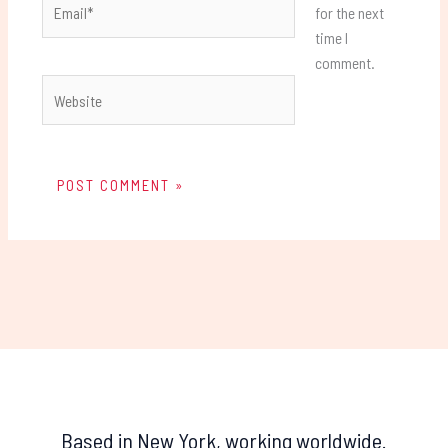
for the next
time I
comment.
Website
Based in New York, working worldwide.