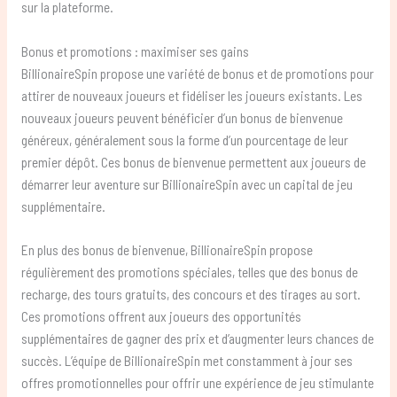
sur la plateforme.
Bonus et promotions : maximiser ses gains
BillionaireSpin propose une variété de bonus et de promotions pour
attirer de nouveaux joueurs et fidéliser les joueurs existants. Les
nouveaux joueurs peuvent bénéficier d’un bonus de bienvenue
généreux, généralement sous la forme d’un pourcentage de leur
premier dépôt. Ces bonus de bienvenue permettent aux joueurs de
démarrer leur aventure sur BillionaireSpin avec un capital de jeu
supplémentaire.
En plus des bonus de bienvenue, BillionaireSpin propose
régulièrement des promotions spéciales, telles que des bonus de
recharge, des tours gratuits, des concours et des tirages au sort.
Ces promotions offrent aux joueurs des opportunités
supplémentaires de gagner des prix et d’augmenter leurs chances de
succès. L’équipe de BillionaireSpin met constamment à jour ses
offres promotionnelles pour offrir une expérience de jeu stimulante