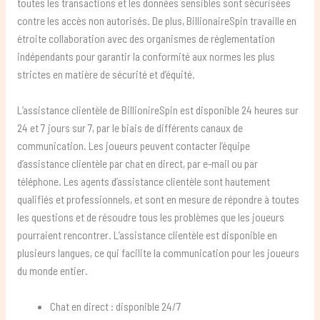
toutes les transactions et les données sensibles sont sécurisées
contre les accès non autorisés. De plus, BillionaireSpin travaille en
étroite collaboration avec des organismes de réglementation
indépendants pour garantir la conformité aux normes les plus
strictes en matière de sécurité et d’équité.
L’assistance clientèle de BillionireSpin est disponible 24 heures sur
24 et 7 jours sur 7, par le biais de différents canaux de
communication. Les joueurs peuvent contacter l’équipe
d’assistance clientèle par chat en direct, par e-mail ou par
téléphone. Les agents d’assistance clientèle sont hautement
qualifiés et professionnels, et sont en mesure de répondre à toutes
les questions et de résoudre tous les problèmes que les joueurs
pourraient rencontrer. L’assistance clientèle est disponible en
plusieurs langues, ce qui facilite la communication pour les joueurs
du monde entier.
Chat en direct : disponible 24/7