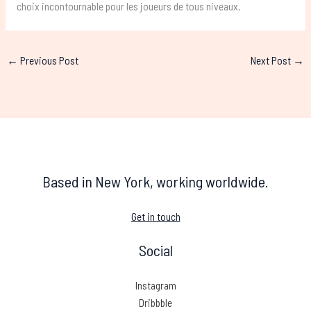
choix incontournable pour les joueurs de tous niveaux.
←
Previous Post
Next Post
→
Based in New York, working worldwide.
Get in touch
Social
Instagram
Dribbble