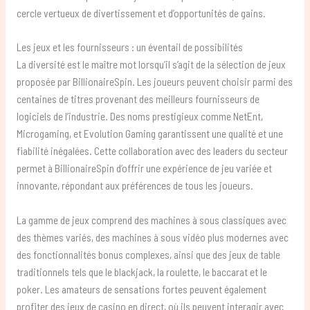
cercle vertueux de divertissement et d’opportunités de gains.
Les jeux et les fournisseurs : un éventail de possibilités
La diversité est le maître mot lorsqu’il s’agit de la sélection de jeux
proposée par BillionaireSpin. Les joueurs peuvent choisir parmi des
centaines de titres provenant des meilleurs fournisseurs de
logiciels de l’industrie. Des noms prestigieux comme NetEnt,
Microgaming, et Evolution Gaming garantissent une qualité et une
fiabilité inégalées. Cette collaboration avec des leaders du secteur
permet à BillionaireSpin d’offrir une expérience de jeu variée et
innovante, répondant aux préférences de tous les joueurs.
La gamme de jeux comprend des machines à sous classiques avec
des thèmes variés, des machines à sous vidéo plus modernes avec
des fonctionnalités bonus complexes, ainsi que des jeux de table
traditionnels tels que le blackjack, la roulette, le baccarat et le
poker. Les amateurs de sensations fortes peuvent également
profiter des jeux de casino en direct, où ils peuvent interagir avec