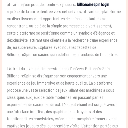
attrait majeur pour de nombreux joueurs.
billionairespin login
représente la porte d’entrée vers cet univers, offrant une plateforme
où divertissement et opportunités de gains substantiels se
rencontrent. Au-delà de la simple promesse de divertissement,
cette plateforme se positionne comme un symbole d’élégance et
d’exclusivité, attirant une clientèle à la recherche d’une expérience
de jeu supérieure. Explorez avec nous les facettes de
BillionaireSpin, un casino qui redéfinit les standards de l’industrie.
L’attrait du luxe : une immersion dans l’univers BillionaireSpin
BillionaireSpin se distingue par son engagement envers une
expérience de jeu immersive et de haute qualité. La plateforme
propose une vaste sélection de jeux, allant des machines à sous
classiques aux jeux de table modernes, en passant par les
expériences de casino en direct. L’aspect visuel est soigné, avec
une interface intuitive, des graphismes attrayants et des
fonctionnalités conviviales, créant une atmosphère immersive qui
captive les joueurs dès leur première visite. L’attention portée aux