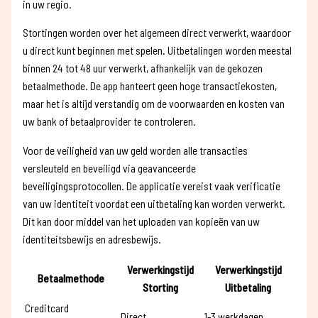
in uw regio.
Stortingen worden over het algemeen direct verwerkt, waardoor
u direct kunt beginnen met spelen. Uitbetalingen worden meestal
binnen 24 tot 48 uur verwerkt, afhankelijk van de gekozen
betaalmethode. De app hanteert geen hoge transactiekosten,
maar het is altijd verstandig om de voorwaarden en kosten van
uw bank of betaalprovider te controleren.
Voor de veiligheid van uw geld worden alle transacties
versleuteld en beveiligd via geavanceerde
beveiligingsprotocollen. De applicatie vereist vaak verificatie
van uw identiteit voordat een uitbetaling kan worden verwerkt.
Dit kan door middel van het uploaden van kopieën van uw
identiteitsbewijs en adresbewijs.
Verwerkingstijd
Verwerkingstijd
Betaalmethode
Storting
Uitbetaling
Creditcard
Direct
1-3 werkdagen