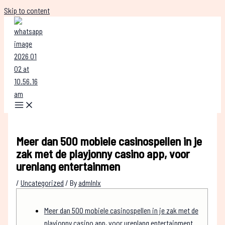
Skip to content
Meer dan 500 mobiele casinospellen in je
zak met de playjonny casino app, voor
urenlang entertainmen
/
Uncategorized
/ By
admlnlx
Meer dan 500 mobiele casinospellen in je zak met de
playjonny casino app, voor urenlang entertainment