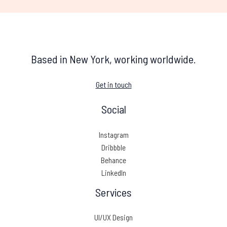
Based in New York, working worldwide.
Get in touch
Social
Instagram
Dribbble
Behance
LinkedIn
Services
UI/UX Design