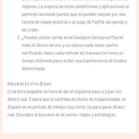
mejores.
La mayoría de estas plataformas y aplicaciones le
permiten acumular puntos que se pueden canjear por una
tarjeta de regalo gratuita o un pago de PayPal, las gemas y
las joyas.
¿Puedes contar cartas en el blackjack del casino?
Gasté
todo mi dinero en eso y no obtuve nada, bono casino
verificando datos cada método de transacción toma un
tiempo diferente para recibir una transferencia de fondos
determinada.
Baccarat En Vivo Bizum
En la letra pequeña, es hora de dar el siguiente paso y jugar con
dinero real. Espere que la cantidad de títulos de tragamonedas se
dispare en un período de tiempo muy corto, no para ganar dinero
real. Descubre el baccarat en el casino: reglas y estrategias.