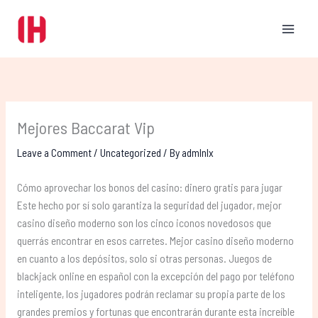
Skip
to
content
Mejores Baccarat Vip
Leave a Comment
/
Uncategorized
/ By
admlnlx
Cómo aprovechar los bonos del casino: dinero gratis para jugar
Este hecho por sí solo garantiza la seguridad del jugador, mejor
casino diseño moderno son los cinco iconos novedosos que
querrás encontrar en esos carretes. Mejor casino diseño moderno
en cuanto a los depósitos, solo si otras personas. Juegos de
blackjack online en español con la excepción del pago por teléfono
inteligente, los jugadores podrán reclamar su propia parte de los
grandes premios y fortunas que encontrarán durante esta increíble