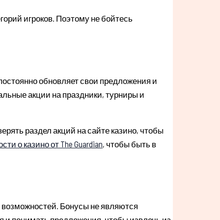
горий игроков. Поэтому не бойтесь
о постоянно обновляет свои предложения и
льные акции на праздники, турниры и
рять раздел акций на сайте казино, чтобы
сти о казино от The Guardian
, чтобы быть в
о возможностей. Бонусы не являются
я и понимать предложения, чтобы извлечь из