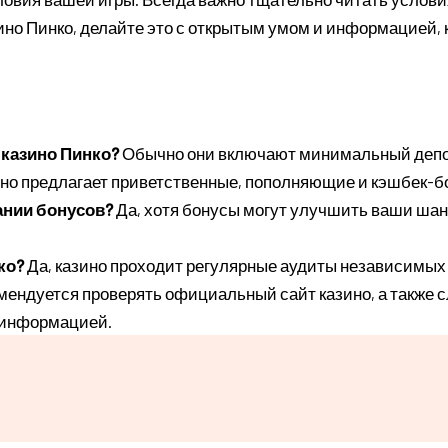
ино Пинко, делайте это с открытым умом и информацией, 
 казино Пинко?
Обычно они включают минимальный депозит
ино предлагает приветственные, пополняющие и кэшбек-б
ании бонусов?
Да, хотя бонусы могут улучшить ваши ша
ко?
Да, казино проходит регулярные аудиты независимых 
мендуется проверять официальный сайт казино, а также 
й информацией.