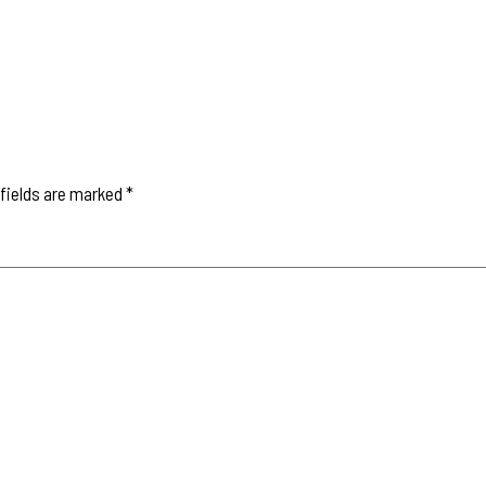
fields are marked
*