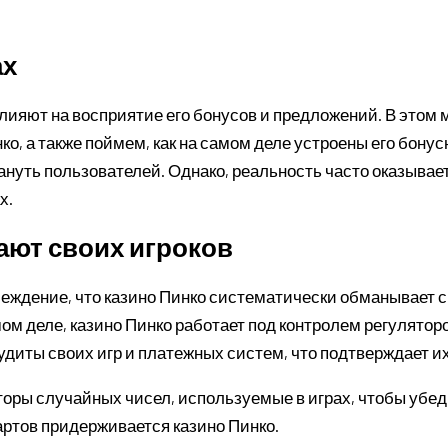
ах
лияют на восприятие его бонусов и предложений. В этом
ко, а также поймем, как на самом деле устроены его бон
мануть пользователей. Однако, реальность часто оказыва
х.
ают своих игроков
дение, что казино Пинко систематически обманывает с
 деле, казино Пинко работает под контролем регуляторо
удиты своих игр и платежных систем, что подтверждает их
оры случайных чисел, используемые в играх, чтобы убед
дартов придерживается казино Пинко.