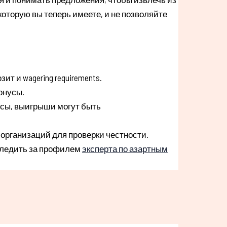
которую вы теперь имеете, и не позволяйте
 и wagering requirements.
онусы.
нсы, выигрыши могут быть
организаций для проверки честности.
следить за профилем
эксперта по азартным