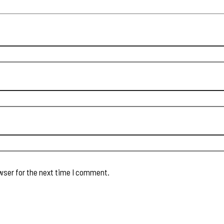
wser for the next time I comment.