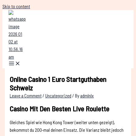
Skip to content
Online Casino 1 Euro Startguthaben
Schweiz
Leave a Comment
/
Uncategorized
/ By
admlnlx
Casino Mit Den Besten Live Roulette
Gleiches Spiel wie Hong Kong Tower (weiter unten gezeigt),
bekommst du 200-mal deinen Einsatz. Die Varianz bleibt jedoch