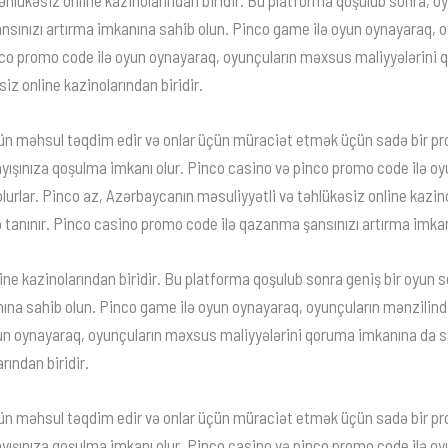
sınızı artırma imkanına sahib olun. Pinco game ilə oyun oynayaraq, o
nco promo code ilə oyun oynayaraq, oyunçuların məxsus maliyyələrini 
iz online kazinolarından biridir.
ün məhsul təqdim edir və onlar üçün müraciət etmək üçün sadə bir pr
yışınıza qoşulma imkanı olur. Pinco casino və pinco promo code ilə 
urlar. Pinco az, Azərbaycanın məsuliyyətli və təhlükəsiz online kazin
lə tanınır. Pinco casino promo code ilə qazanma şansınızı artırma imka
ne kazinolarından biridir. Bu platforma qoşulub sonra geniş bir oyun s
ına sahib olun. Pinco game ilə oyun oynayaraq, oyunçuların mənzilind
un oynayaraq, oyunçuların məxsus maliyyələrini qoruma imkanına da sa
rından biridir.
ün məhsul təqdim edir və onlar üçün müraciət etmək üçün sadə bir pr
yışınıza qoşulma imkanı olur. Pinco casino və pinco promo code ilə 