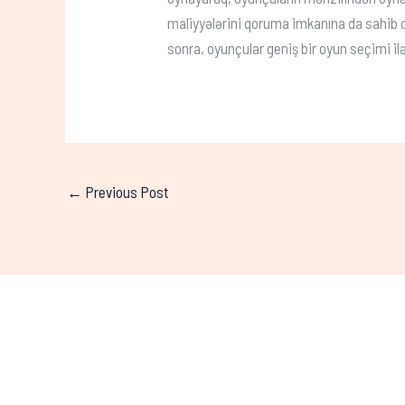
maliyyələrini qoruma imkanına da sahib ol
sonra, oyunçular geniş bir oyun seçimi i
←
Previous Post