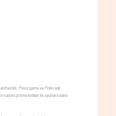
əhifəsidir. Pinco game və Pinko adlı
co casino promo kodları ilə oyunlara daha