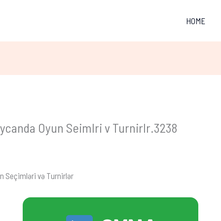
HOME
ycanda Oyun Seimlri v Turnirlr.3238
 Seçimləri və Turnirlər