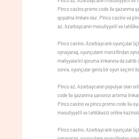
Pinco casino promo code ilə qazanma şan
qoşulma imkanı olur. Pinco casino və pi
az, Azərbaycanın məsuliyyətli və təhlükəs
Pinco casino, Azərbaycanlı oyunçular üç
oynayaraq, oyunçuların mənzilindən oyna
maliyyələrini qoruma imkanına da sahib ol
sonra, oyunçular geniş bir oyun seçimi i
Pinco az, Azərbaycanın populyar olan onli
code ilə qazanma şansınızı artırma imkan
Pinco casino və pinco promo code ilə oy
məsuliyyətli və təhlükəsiz online kazinola
Pinco casino, Azərbaycanlı oyunçular üç
oynayaraq, oyunçuların mənzilindən oyna