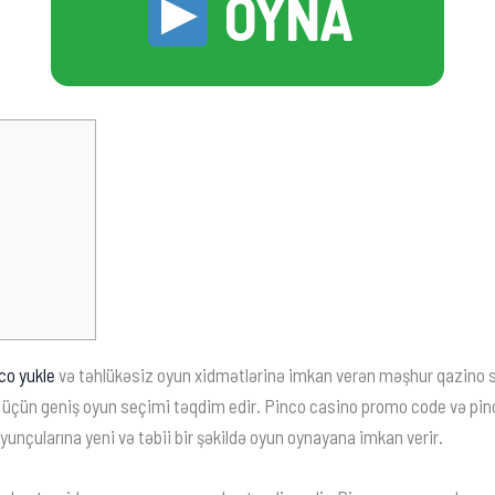
OYNA
co yukle
və təhlükəsiz oyun xidmətlərinə imkan verən məşhur qazino s
r üçün geniş oyun seçimi təqdim edir. Pinco casino promo code və pin
yunçularına yeni və təbii bir şəkildə oyun oynayana imkan verir.