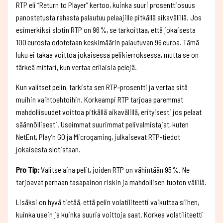
RTP eli “Return to Player” kertoo, kuinka suuri prosenttiosuus
panostetusta rahasta palautuu pelaajille pitkällä aikavälillä. Jos
esimerkiksi slotin RTP on 96 %, se tarkoittaa, että jokaisesta
100 eurosta odotetaan keskimäärin palautuvan 96 euroa. Tämä
luku ei takaa voittoa jokaisessa pelikierroksessa, mutta se on
tärkeä mittari, kun vertaa erilaisia pelejä.
Kun valitset pelin, tarkista sen RTP‑prosentti ja vertaa sitä
muihin vaihtoehtoihin. Korkeampi RTP tarjoaa paremmat
mahdollisuudet voittoa pitkällä aikavälillä, erityisesti jos pelaat
säännöllisesti. Useimmat suurimmat pelivalmistajat, kuten
NetEnt, Play’n GO ja Microgaming, julkaisevat RTP‑tiedot
jokaisesta slotistaan.
Pro Tip:
Valitse aina pelit, joiden RTP on vähintään 95 %. Ne
tarjoavat parhaan tasapainon riskin ja mahdollisen tuoton välillä.
Lisäksi on hyvä tietää, että pelin volatiliteetti vaikuttaa siihen,
kuinka usein ja kuinka suuria voittoja saat. Korkea volatiliteetti