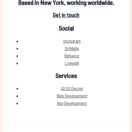
Based in New York, working worldwide.
Get in touch
Social
Instagram
Dribbble
Behance
LinkedIn
Services
UI/UX Design
Web Development
App Development