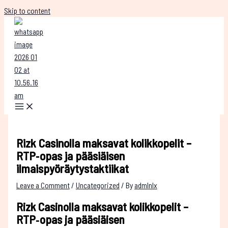
Skip to content
Rizk Casinolla maksavat kolikkopelit –
RTP‑opas ja pääsiäisen
ilmaispyöräytystaktiikat
Leave a Comment
/
Uncategorized
/ By
admlnlx
Rizk Casinolla maksavat kolikkopelit –
RTP‑opas ja pääsiäisen