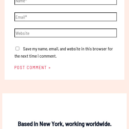
Save my name, email, and website in this browser for
the next time I comment.
Based in New York, working worldwide.