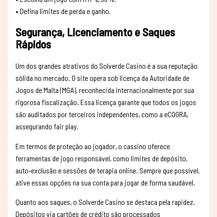
• Defina limites de perda e ganho.
Segurança, Licenciamento e Saques
Rápidos
Um dos grandes atrativos do Solverde Casino é a sua reputação
sólida no mercado. O site opera sob licença da Autoridade de
Jogos de Malta (MGA), reconhecida internacionalmente por sua
rigorosa fiscalização. Essa licença garante que todos os jogos
são auditados por terceiros independentes, como a eCOGRA,
assegurando fair play.
Em termos de proteção ao jogador, o cassino oferece
ferramentas de jogo responsável, como limites de depósito,
auto‑exclusão e sessões de terapia online. Sempre que possível,
ative essas opções na sua conta para jogar de forma saudável.
Quanto aos saques, o Solverde Casino se destaca pela rapidez.
Depósitos via cartões de crédito são processados