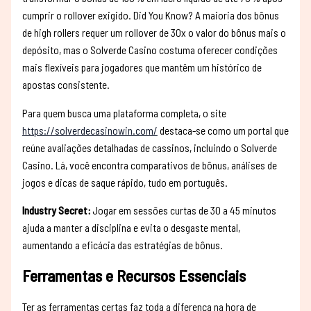
cumprir o rollover exigido. Did You Know? A maioria dos bônus
de high rollers requer um rollover de 30x o valor do bônus mais o
depósito, mas o Solverde Casino costuma oferecer condições
mais flexíveis para jogadores que mantêm um histórico de
apostas consistente.
Para quem busca uma plataforma completa, o site
https://solverdecasinowin.com/
destaca-se como um portal que
reúne avaliações detalhadas de cassinos, incluindo o Solverde
Casino. Lá, você encontra comparativos de bônus, análises de
jogos e dicas de saque rápido, tudo em português.
Industry Secret:
Jogar em sessões curtas de 30 a 45 minutos
ajuda a manter a disciplina e evita o desgaste mental,
aumentando a eficácia das estratégias de bônus.
Ferramentas e Recursos Essenciais
Ter as ferramentas certas faz toda a diferença na hora de