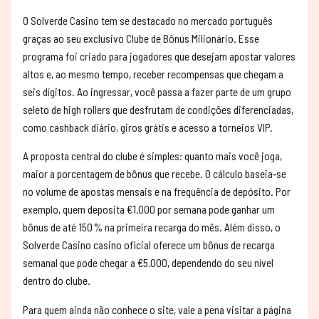
O Solverde Casino tem se destacado no mercado português
graças ao seu exclusivo Clube de Bônus Milionário. Esse
programa foi criado para jogadores que desejam apostar valores
altos e, ao mesmo tempo, receber recompensas que chegam a
seis dígitos. Ao ingressar, você passa a fazer parte de um grupo
seleto de high rollers que desfrutam de condições diferenciadas,
como cashback diário, giros grátis e acesso a torneios VIP.
A proposta central do clube é simples: quanto mais você joga,
maior a porcentagem de bônus que recebe. O cálculo baseia‑se
no volume de apostas mensais e na frequência de depósito. Por
exemplo, quem deposita €1.000 por semana pode ganhar um
bônus de até 150 % na primeira recarga do mês. Além disso, o
Solverde Casino casino oficial oferece um bônus de recarga
semanal que pode chegar a €5.000, dependendo do seu nível
dentro do clube.
Para quem ainda não conhece o site, vale a pena visitar a página