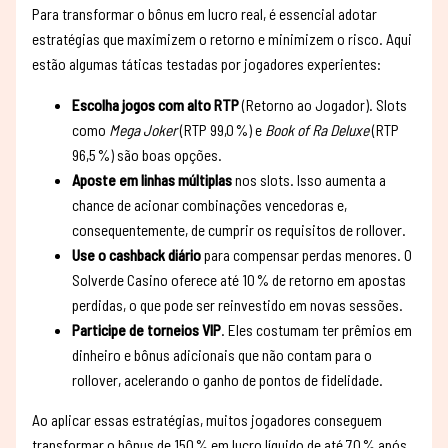
Para transformar o bônus em lucro real, é essencial adotar
estratégias que maximizem o retorno e minimizem o risco. Aqui
estão algumas táticas testadas por jogadores experientes:
Escolha jogos com alto RTP
(Retorno ao Jogador). Slots
como
Mega Joker
(RTP 99,0 %) e
Book of Ra Deluxe
(RTP
96,5 %) são boas opções.
Aposte em linhas múltiplas
nos slots. Isso aumenta a
chance de acionar combinações vencedoras e,
consequentemente, de cumprir os requisitos de rollover.
Use o cashback diário
para compensar perdas menores. O
Solverde Casino oferece até 10 % de retorno em apostas
perdidas, o que pode ser reinvestido em novas sessões.
Participe de torneios VIP
. Eles costumam ter prêmios em
dinheiro e bônus adicionais que não contam para o
rollover, acelerando o ganho de pontos de fidelidade.
Ao aplicar essas estratégias, muitos jogadores conseguem
transformar o bônus de 150 % em lucro líquido de até 70 % após