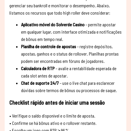
gerenciar seu bankroll e monitorar o desempenho. Abaixo,
listamos os recursos que todo high roller deve considerar:
Aplicativo móvel do Solverde Casino
– permite apostar
em qualquer lugar, com interface otimizada e notificações
de bônus em tempo real.
Planilha de controle de apostas
– registre depósitos,
apostas, ganhos e o status de rollover. Planilhas prontas
podem ser encontradas em fóruns de jogadores.
Calculadora de RTP
– avalie a rentabilidade esperada de
cada slot antes de apostar.
Chat de suporte 24/7
– use o live chat para esclarecer
dúvidas sobre termos de bônus ou processos de saque.
Checklist rápido antes de iniciar uma sessão
• Verifique o saldo disponível e o limite de aposta.
• Confirme se há bônus ativo e o rollover restante.
• Escolha um jogo com RTP ≥ 96 %.