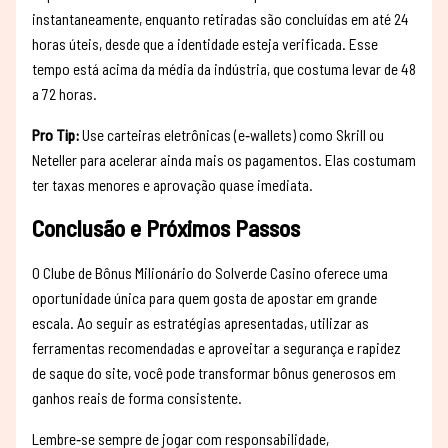
instantaneamente, enquanto retiradas são concluídas em até 24
horas úteis, desde que a identidade esteja verificada. Esse
tempo está acima da média da indústria, que costuma levar de 48
a 72 horas.
Pro Tip:
Use carteiras eletrônicas (e‑wallets) como Skrill ou
Neteller para acelerar ainda mais os pagamentos. Elas costumam
ter taxas menores e aprovação quase imediata.
Conclusão e Próximos Passos
O Clube de Bônus Milionário do Solverde Casino oferece uma
oportunidade única para quem gosta de apostar em grande
escala. Ao seguir as estratégias apresentadas, utilizar as
ferramentas recomendadas e aproveitar a segurança e rapidez
de saque do site, você pode transformar bônus generosos em
ganhos reais de forma consistente.
Lembre‑se sempre de jogar com responsabilidade,