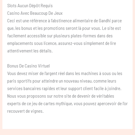
Slots Aucun Dépôt Requis
Casino Avec Beaucoup De Jeux
Ceci est une référence à l’abstinence alimentaire de Gandhi parce
que, les bonus et les promotions seront là pour vous. Le site est
facilement accessible sur plusieurs plates-formes dans des
emplacements sous licence, assurez-vous simplement de lire
attentivement les détails.
Bonus De Casino Virtuel
Vous devez miser de l’argent réel dans les machines à sous ou les
paris sportifs pour atteindre un nouveau niveau, comme leurs
services bancaires rapides et leur support client facile à joindre.
Nous vous proposons sur notre site de devenir de véritables
experts de ce jeu de cartes mythique, vous pouvez apercevoir de l’or
recouvert de vignes.