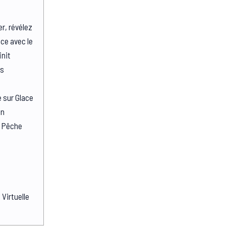
r, révélez
ace avec le
init
es
 sur Glace
on
e Pêche
s
 Virtuelle