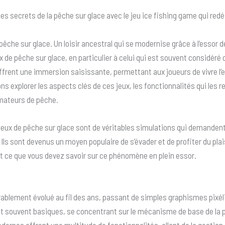
es secrets de la pêche sur glace avec le jeu ice fishing game qui redéf
la pêche sur glace. Un loisir ancestral qui se modernise grâce à l’essor 
 de pêche sur glace, en particulier à celui qui est souvent considér
rent une immersion saisissante, permettant aux joueurs de vivre l’e
llons explorer les aspects clés de ces jeux, les fonctionnalités qui les 
mateurs de pêche.
 jeux de pêche sur glace sont de véritables simulations qui demanden
s sont devenus un moyen populaire de s’évader et de profiter du plaisi
ut ce que vous devez savoir sur ce phénomène en plein essor.
rablement évolué au fil des ans, passant de simples graphismes pixé
t souvent basiques, se concentrant sur le mécanisme de base de la pêch