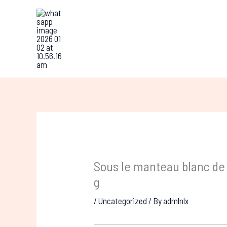
Skip
to
content
Sous le manteau blanc de l
g
/
Uncategorized
/ By
admlnlx