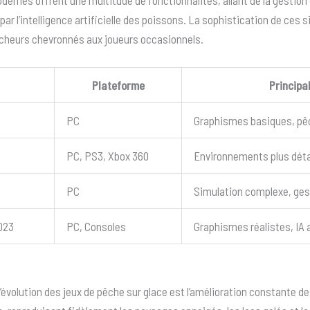
modernes offrent une multitude de fonctionnalités, allant de la gestion
 l’intelligence artificielle des poissons. La sophistication de ces sim
 pêcheurs chevronnés aux joueurs occasionnels.
Plateforme
Principa
PC
Graphismes basiques, pê
PC, PS3, Xbox 360
Environnements plus déta
PC
Simulation complexe, ges
2023
PC, Consoles
Graphismes réalistes, IA
l’évolution des jeux de pêche sur glace est l’amélioration constante