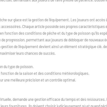
êche sur glace est la gestion de l’équipement. Les joueurs ont accès
es accessoires. Chaque article possède ses propres caractéristiques e
n fonction des conditions de pêche et du type de poisson qu’ils espèr
de progression, permettant aux joueurs de débloquer de nouveaux éq
a gestion de l’équipement devient ainsi un élément stratégique clé, 
r maximiser leurs chances de succès.
on du type de poisson.
n fonction de la saison et des conditions météorologiques.
our une meilleure précision et un contrôle optimal.
s
u virtuelle, demande une gestion efficace du temps et des ressources. 
t leurs fournitures. Ils doivent choisir judicieusement où et quand pê