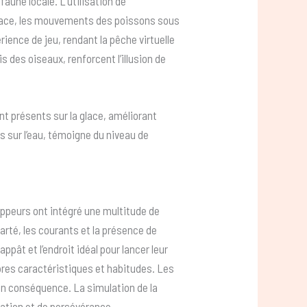
aune locale. L’utilisation de
a glace, les mouvements des poissons sous
ience de jeu, rendant la pêche virtuelle
is des oiseaux, renforcent l’illusion de
nt présents sur la glace, améliorant
ts sur l’eau, témoigne du niveau de
oppeurs ont intégré une multitude de
larté, les courants et la présence de
pât et l’endroit idéal pour lancer leur
pres caractéristiques et habitudes. Les
 en conséquence. La simulation de la
vation et de persévérance.