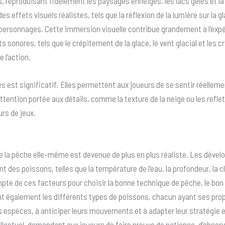
 reproduisant fidèlement les paysages enneigés, les lacs gelés et la f
es effets visuels réalistes, tels que la réflexion de la lumière sur l
 personnages. Cette immersion visuelle contribue grandement à l’expér
s sonores, tels que le crépitement de la glace, le vent glacial et les cr
 l’action.
 est significatif. Elles permettent aux joueurs de se sentir réelleme
’attention portée aux détails, comme la texture de la neige ou les refle
urs de jeux.
e la pêche elle-même est devenue de plus en plus réaliste. Les dével
 des poissons, telles que la température de l’eau, la profondeur, la c
pte de ces facteurs pour choisir la bonne technique de pêche, le bon ap
ent également les différents types de poissons, chacun ayant ses pro
es espèces, à anticiper leurs mouvements et à adapter leur stratégie
tellectuel, demandant aux joueurs de faire preuve de patience, d’obser