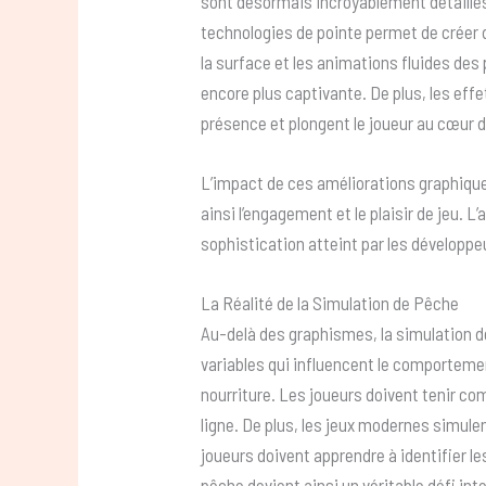
sont désormais incroyablement détaillés,
technologies de pointe permet de créer d
la surface et les animations fluides des
encore plus captivante. De plus, les effet
présence et plongent le joueur au cœur de
L’impact de ces améliorations graphiques
ainsi l’engagement et le plaisir de jeu. L
sophistication atteint par les développe
La Réalité de la Simulation de Pêche
Au-delà des graphismes, la simulation d
variables qui influencent le comportement
nourriture. Les joueurs doivent tenir com
ligne. De plus, les jeux modernes simul
joueurs doivent apprendre à identifier l
pêche devient ainsi un véritable défi in