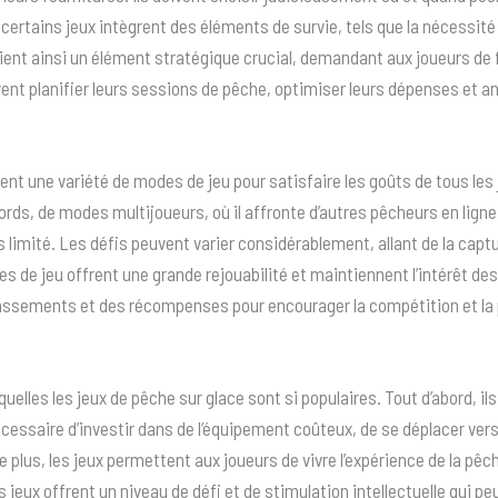
, certains jeux intègrent des éléments de survie, tels que la nécessité 
ent ainsi un élément stratégique crucial, demandant aux joueurs de
oivent planifier leurs sessions de pêche, optimiser leurs dépenses et a
nt une variété de modes de jeu pour satisfaire les goûts de tous les j
ords, de modes multijoueurs, où il affronte d’autres pêcheurs en ligne
limité. Les défis peuvent varier considérablement, allant de la captur
 de jeu offrent une grande rejouabilité et maintiennent l’intérêt des 
assements et des récompenses pour encourager la compétition et la 
uelles les jeux de pêche sur glace sont si populaires. Tout d’abord, il
 nécessaire d’investir dans de l’équipement coûteux, de se déplacer ver
e plus, les jeux permettent aux joueurs de vivre l’expérience de la pê
 jeux offrent un niveau de défi et de stimulation intellectuelle qui pe