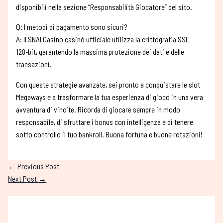
disponibili nella sezione “Responsabilità Giocatore” del sito.
Q: I metodi di pagamento sono sicuri?
A: Il SNAI Casino casinò ufficiale utilizza la crittografia SSL
128‑bit, garantendo la massima protezione dei dati e delle
transazioni.
Con queste strategie avanzate, sei pronto a conquistare le slot
Megaways e a trasformare la tua esperienza di gioco in una vera
avventura di vincite. Ricorda di giocare sempre in modo
responsabile, di sfruttare i bonus con intelligenza e di tenere
sotto controllo il tuo bankroll. Buona fortuna e buone rotazioni!
←
Previous Post
Next Post
→