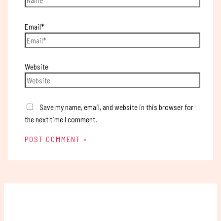
Email*
Website
Save my name, email, and website in this browser for
the next time I comment.