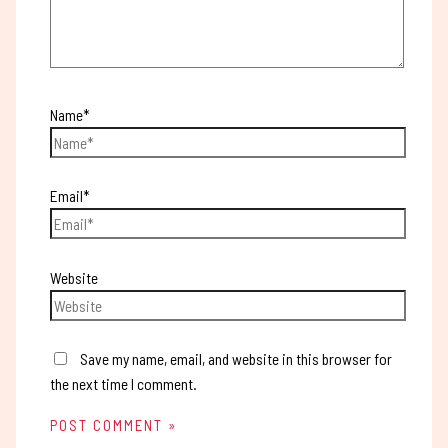
Name*
Email*
Website
Save my name, email, and website in this browser for
the next time I comment.