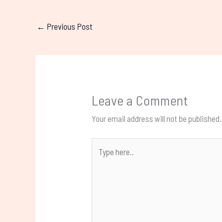
←
Previous Post
Leave a Comment
Your email address will not be published.
Type
here..