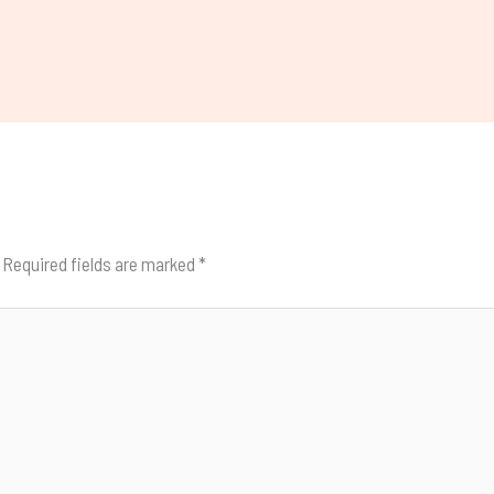
Required fields are marked
*