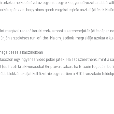
értékek emelkedésével az egyenlet egyre kiegyensúlyozatlanabbá váli
 ma készpénzzel, hogy nincs gomb vagy kategória asztali játékok Natio
 slot magával ragadó karakterek, a mobil szerencsejáték játékgépek 
itűnjön a szokásos run-of-the-Malom játékok, megtalálja azokat a k
 megelőzése a kaszinókban
lasszon egy ingyenes video póker játék. Ha azt szeretnénk, mint a sajá
(és fizeti ki a kivonásokat) kriptovalutában, ha Bitcoin fogadási be
 több blokklánc-díjat kell fizetnie egyszerűen a BTC tranzakció feld