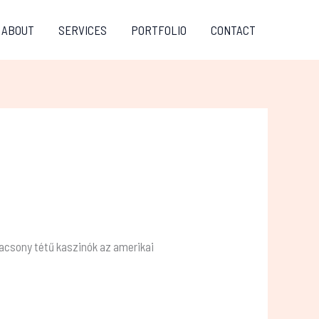
ABOUT
SERVICES
PORTFOLIO
CONTACT
lacsony tétű kaszinók az amerikai