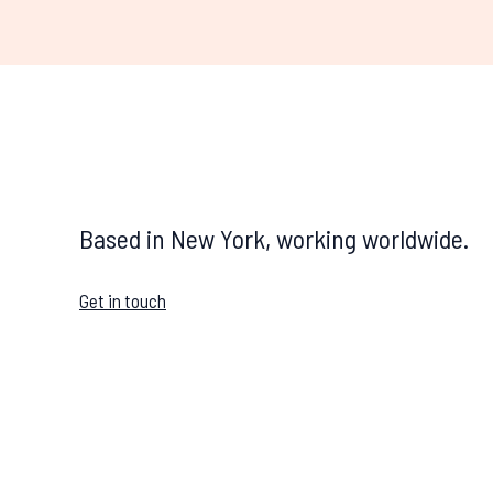
Based in New York, working worldwide.
Get in touch