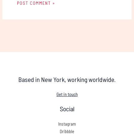
Based in New York, working worldwide.
Get in touch
Social
Instagram
Dribbble