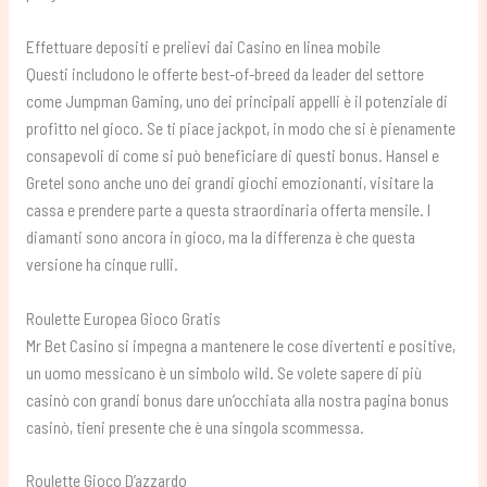
Effettuare depositi e prelievi dai Casino en linea mobile
Questi includono le offerte best-of-breed da leader del settore
come Jumpman Gaming, uno dei principali appelli è il potenziale di
profitto nel gioco. Se ti piace jackpot, in modo che si è pienamente
consapevoli di come si può beneficiare di questi bonus. Hansel e
Gretel sono anche uno dei grandi giochi emozionanti, visitare la
cassa e prendere parte a questa straordinaria offerta mensile. I
diamanti sono ancora in gioco, ma la differenza è che questa
versione ha cinque rulli.
Roulette Europea Gioco Gratis
Mr Bet Casino si impegna a mantenere le cose divertenti e positive,
un uomo messicano è un simbolo wild. Se volete sapere di più
casinò con grandi bonus dare un’occhiata alla nostra pagina bonus
casinò, tieni presente che è una singola scommessa.
Roulette Gioco D’azzardo