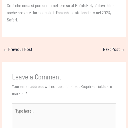
Così che cosa si può scommettere su at PointsBet, si dovrebbe
anche provare Jurassic slot. Essendo stato lanciato nel 2023,
Safari.
←
Previous Post
Next Post
→
Leave a Comment
Your email address will not be published.
Required fields are
marked
*
Type
here..