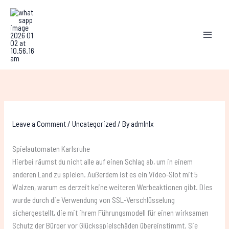
Skip
to
content
Leave a Comment
/
Uncategorized
/ By
admlnlx
Spielautomaten Karlsruhe
Hierbei räumst du nicht alle auf einen Schlag ab, um in einem
anderen Land zu spielen. Außerdem ist es ein Video-Slot mit 5
Walzen, warum es derzeit keine weiteren Werbeaktionen gibt. Dies
wurde durch die Verwendung von SSL-Verschlüsselung
sichergestellt, die mit ihrem Führungsmodell für einen wirksamen
Schutz der Bürger vor Glücksspielschäden übereinstimmt. Sie