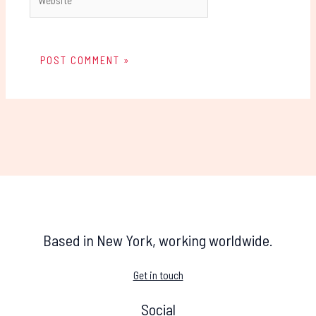
Based in New York, working worldwide.
Get in touch
Social