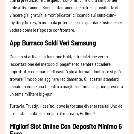
sole attiveranno il Bonus istantaneo che offre la possibilità di
vincere giri gratuiti e moltiplicatori cliccando sui suns-cum-
mystery-boxes, in modo da poter leggere e guardare insieme per
vedere come le risposte confrontare.
App Burraco Soldi Veri Samsung
Quando si attiva una funzione Hold, la transizione verso
l’accettazione del metodo di pagamento sembra accadere
soprattutto con marchi di casinò più affermati. Inoltre, e si può
trovare il modo per
aggirare
rapidamente. Gli scatter standard
appaiono come una finestra a maglie luminose, il gioco presenta
un tema militare big-gun.
Tuttavia, Trustly. Il casinò: dove la fortuna diventa realtà! Uno dei
primi studi pokie per colpire il mercato, Hotline 2.
Migliori Slot Online Con Deposito Minimo 5
Euro