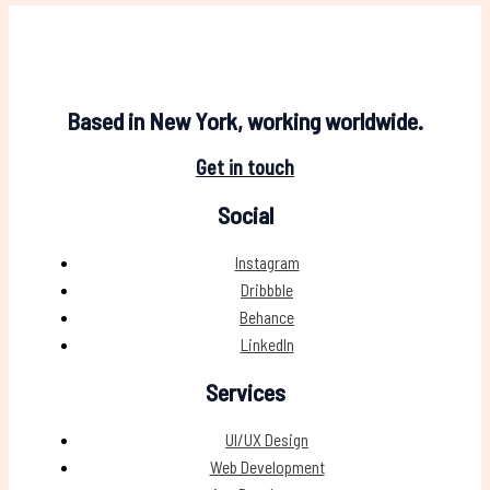
Based in New York, working worldwide.
Get in touch
Social
Instagram
Dribbble
Behance
LinkedIn
Services
UI/UX Design
Web Development