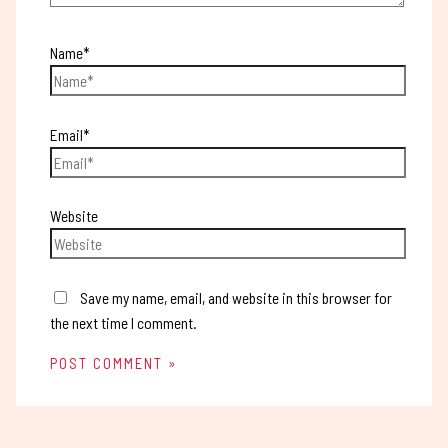
Name*
Email*
Website
Save my name, email, and website in this browser for
the next time I comment.