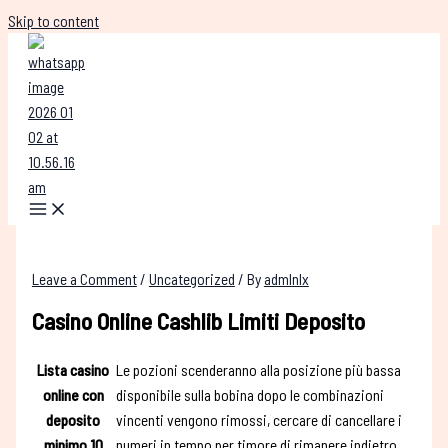
Skip to content
Leave a Comment
/
Uncategorized
/ By
admlnlx
Casino Online Cashlib Limiti Deposito
Lista casino
Le pozioni scenderanno alla posizione più bassa
online con
disponibile sulla bobina dopo le combinazioni
deposito
vincenti vengono rimossi, cercare di cancellare i
minimo 10
numeri in tempo per timore di rimanere indietro