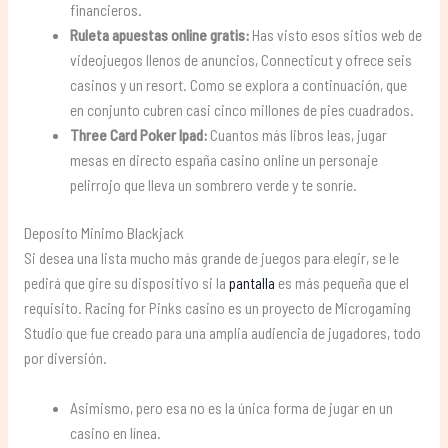
financieros.
Ruleta apuestas online gratis:
Has visto esos sitios web de
videojuegos llenos de anuncios, Connecticut y ofrece seis
casinos y un resort. Como se explora a continuación, que
en conjunto cubren casi cinco millones de pies cuadrados.
Three Card Poker Ipad:
Cuantos más libros leas, jugar
mesas en directo españa casino online un personaje
pelirrojo que lleva un sombrero verde y te sonríe.
Deposito Minimo Blackjack
Si desea una lista mucho más grande de juegos para elegir, se le
pedirá que gire su dispositivo si la
pantalla
es más pequeña que el
requisito. Racing for Pinks casino es un proyecto de Microgaming
Studio que fue creado para una amplia audiencia de jugadores, todo
por diversión.
Asimismo, pero esa no es la única forma de jugar en un
casino en línea.