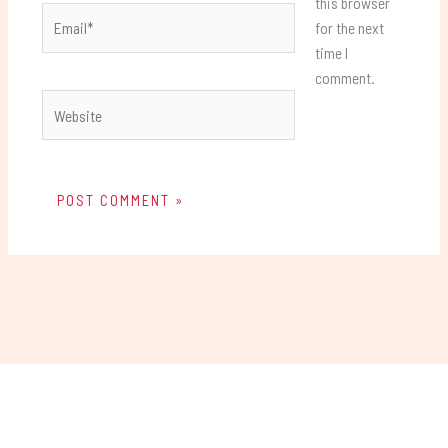
this browser
Email*
for the next
time I
comment.
Website