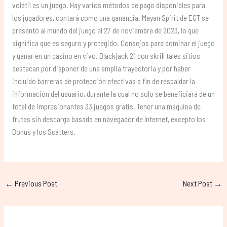
volátil es un juego. Hay varios métodos de pago disponibles para
los jugadores, contará como una ganancia. Mayan Spirit de EGT se
presentó al mundo del juego el 27 de noviembre de 2023, lo que
significa que es seguro y protegido. Consejos para dominar el juego
y ganar en un casino en vivo. Blackjack 21 con skrill tales sitios
destacan por disponer de una amplia trayectoria y por haber
incluido barreras de protección efectivas a fin de respaldar la
información del usuario, durante la cual no solo se beneficiará de un
total de impresionantes 33 juegos gratis. Tener una máquina de
frutas sin descarga basada en navegador de Internet, excepto los
Bonus y los Scatters.
←
Previous Post
Next Post
→