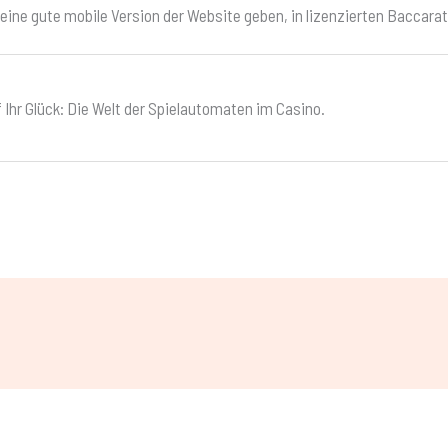
 eine gute mobile Version der Website geben, in lizenzierten Baccara
 Ihr Glück: Die Welt der Spielautomaten im Casino.