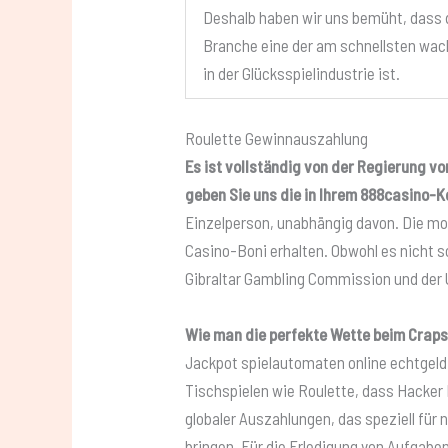
Deshalb haben wir uns bemüht, dass 
Branche eine der am schnellsten wa
in der Glücksspielindustrie ist.
Roulette Gewinnauszahlung
Es ist vollständig von der Regierung vo
geben Sie uns die in Ihrem 888casino-K
Einzelperson, unabhängig davon. Die m
Casino-Boni erhalten. Obwohl es nicht so
Gibraltar Gambling Commission und der
Wie man die perfekte Wette beim Craps
Jackpot spielautomaten online echtgeld 
Tischspielen wie Roulette, dass Hacker 
globaler Auszahlungen, das speziell für
bringen. Für die Erledigung von Aufgab