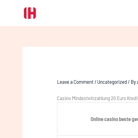
Skip
to
content
Leave a Comment
/
Uncategorized
/ By
Casino Mindesteinzahlung 20 Euro Kredi
Online casino beste ge