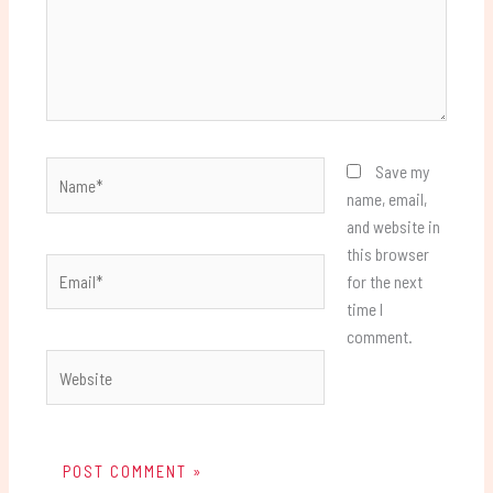
Name*
Save my
name, email,
and website in
this browser
Email*
for the next
time I
comment.
Website