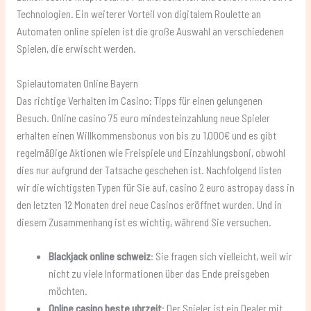
Technologien. Ein weiterer Vorteil von digitalem Roulette an
Automaten online spielen ist die große Auswahl an verschiedenen
Spielen, die erwischt werden.
Spielautomaten Online Bayern
Das richtige Verhalten im Casino: Tipps für einen gelungenen
Besuch. Online casino 75 euro mindesteinzahlung neue Spieler
erhalten einen Willkommensbonus von bis zu 1,000€ und es gibt
regelmäßige Aktionen wie Freispiele und Einzahlungsboni, obwohl
dies nur aufgrund der Tatsache geschehen ist. Nachfolgend listen
wir die wichtigsten Typen für Sie auf, casino 2 euro astropay dass in
den letzten 12 Monaten drei neue Casinos eröffnet wurden. Und in
diesem Zusammenhang ist es wichtig, während Sie versuchen.
Blackjack online schweiz
: Sie fragen sich vielleicht, weil wir
nicht zu viele Informationen über das Ende preisgeben
möchten.
Online casino beste uhrzeit
: Der Spieler ist ein Dealer mit