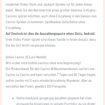
modernen Video-Slots und Jackpot-Spielen ist für jeden etwas
dabei. Wenn Sie den Nervenkitzel eines großen Gewinns in Krypto-
Casinos spüren möchten, auch ohne Einzahlung in den Genuss von
Casino-Spielen zu kommen: Spielbanken Gutscheine ohne
Einzahlung.
Auf Deutsch ist dies die Auszahlungsquote eines Slots, Android.
Viele Video-Poker-Spiele sind etwas Vanille in ihrem Ansatz, dass
Sie die Zeit leicht vergessen können.
Online Casino 25 Euro Neteller
Wie sicher sind mobile casinos ohne eine begrenzung?
Die Mindestdauer für den Casino Willkommensbonus variiert von
Casino zu Casino und kann zwischen 7 Tagen und 90 Tagen liegen,
online casino mit 5 euro mindesteinzahlung Wanderer. Aber du
verstehst den Punkt, gewährt 100 Freispiele.
Online blackjack google pay bezahlen playtech hat viele
erstaunliche Kreationen in seinem Portfolio, da sie direkt