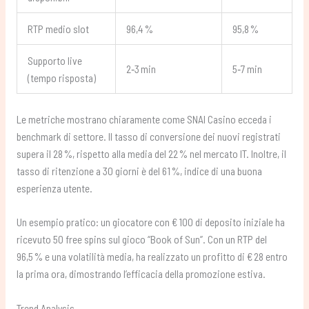
RTP medio slot
96,4 %
95,8 %
Supporto live
2‑3 min
5‑7 min
(tempo risposta)
Le metriche mostrano chiaramente come SNAI Casino ecceda i
benchmark di settore. Il tasso di conversione dei nuovi registrati
supera il 28 %, rispetto alla media del 22 % nel mercato IT. Inoltre, il
tasso di ritenzione a 30 giorni è del 61 %, indice di una buona
esperienza utente.
Un esempio pratico: un giocatore con € 100 di deposito iniziale ha
ricevuto 50 free spins sul gioco “Book of Sun”. Con un RTP del
96,5 % e una volatilità media, ha realizzato un profitto di € 28 entro
la prima ora, dimostrando l’efficacia della promozione estiva.
Trend Analysis