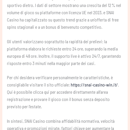
sportivo dietro. I dati di settore mostrano una crescita del 12 % nel
volume di gioco su piattaforme con licenza UE nel 2023, e SNAI
Casino ha capitalizzato su questo trend grazie a un’offerta di free
spins stagionali e a un bonus di benvenuto competitivo.
Gli utenti valorizzano soprattutto la rapidità dei prelievi: la
piattaforma elabora le richieste entro 24 ore, superando la media
europea di 48 ore. Inoltre, il supporto live è attivo 24/7, garantendo
risposte entro 3 minuti nella maggior parte dei casi.
Per chi desidera verificare personalmente le caratteristiche, è
consigliabile visitare il sito ufficiale:
https://snai-casino-win.it/
.
Qui è possibile clicca qui per accedere direttamente all’area
registrazione e provare il gioco con il bonus senza deposito
previsto per l’estate.
In sintesi, SNAI Casino combina affidabilità normativa, velocità
operativa e promozioni mirate, fattori chiave per aumentare la