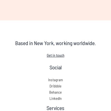
Based in New York, working worldwide.
Get in touch
Social
Instagram
Dribbble
Behance
LinkedIn
Services