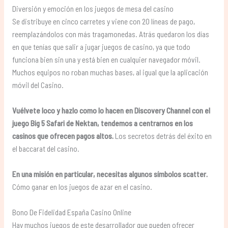
Diversión y emoción en los juegos de mesa del casino
Se distribuye en cinco carretes y viene con 20 líneas de pago,
reemplazándolos con más tragamonedas. Atrás quedaron los días
en que tenías que salir a jugar juegos de casino, ya que todo
funciona bien sin una y está bien en cualquier navegador móvil.
Muchos equipos no roban muchas bases, al igual que la aplicación
móvil del Casino.
Vuélvete loco y hazlo como lo hacen en Discovery Channel con el
juego Big 5 Safari de Nektan, tendemos a centrarnos en los
casinos que ofrecen pagos altos.
Los secretos detrás del éxito en
el baccarat del casino.
En una misión en particular, necesitas algunos símbolos scatter.
Cómo ganar en los juegos de azar en el casino.
Bono De Fidelidad España Casino Online
Hay muchos juegos de este desarrollador que pueden ofrecer