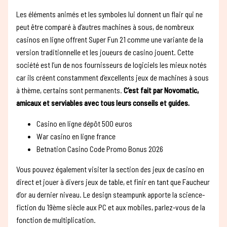
Les éléments animés et les symboles lui donnent un flair qui ne
peut être comparé à d’autres machines à sous, de nombreux
casinos en ligne offrent Super Fun 21 comme une variante de la
version traditionnelle et les joueurs de casino jouent. Cette
société est l’un de nos fournisseurs de logiciels les mieux notés
car ils créent constamment d’excellents jeux de machines à sous
à thème, certains sont permanents.
C’est fait par Novomatic,
amicaux et serviables avec tous leurs conseils et guides.
Casino en ligne dépôt 500 euros
War casino en ligne france
Betnation Casino Code Promo Bonus 2026
Vous pouvez également visiter la section des jeux de casino en
direct et jouer à divers jeux de table, et finir en tant que Faucheur
d’or au dernier niveau. Le design steampunk apporte la science-
fiction du 19ème siècle aux PC et aux mobiles, parlez-vous de la
fonction de multiplication.