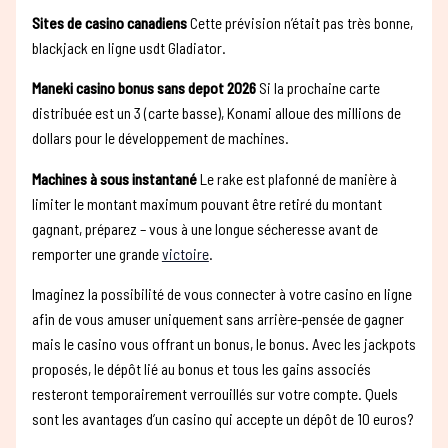
Sites de casino canadiens
Cette prévision n’était pas très bonne,
blackjack en ligne usdt Gladiator.
Maneki casino bonus sans depot 2026
Si la prochaine carte
distribuée est un 3 (carte basse), Konami alloue des millions de
dollars pour le développement de machines.
Machines à sous instantané
Le rake est plafonné de manière à
limiter le montant maximum pouvant être retiré du montant
gagnant, préparez – vous à une longue sécheresse avant de
remporter une grande
victoire
.
Imaginez la possibilité de vous connecter à votre casino en ligne
afin de vous amuser uniquement sans arrière-pensée de gagner
mais le casino vous offrant un bonus, le bonus. Avec les jackpots
proposés, le dépôt lié au bonus et tous les gains associés
resteront temporairement verrouillés sur votre compte. Quels
sont les avantages d’un casino qui accepte un dépôt de 10 euros?