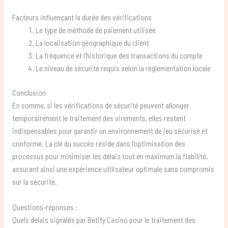
Facteurs influençant la durée des vérifications
Le type de méthode de paiement utilisée
La localisation géographique du client
La fréquence et l’historique des transactions du compte
Le niveau de sécurité requis selon la réglementation locale
Conclusion
En somme, si les vérifications de sécurité peuvent allonger
temporairement le traitement des virements, elles restent
indispensables pour garantir un environnement de jeu sécurisé et
conforme. La clé du succès réside dans l’optimisation des
processus pour minimiser les délais tout en maximum la fiabilité,
assurant ainsi une expérience utilisateur optimale sans compromis
sur la sécurité.
Questions-réponses :
Quels délais signalés par Betify Casino pour le traitement des