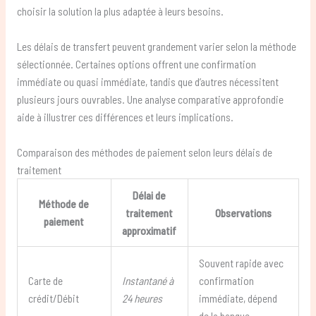
choisir la solution la plus adaptée à leurs besoins.
Les délais de transfert peuvent grandement varier selon la méthode
sélectionnée. Certaines options offrent une confirmation
immédiate ou quasi immédiate, tandis que d’autres nécessitent
plusieurs jours ouvrables. Une analyse comparative approfondie
aide à illustrer ces différences et leurs implications.
Comparaison des méthodes de paiement selon leurs délais de
traitement
Délai de
Méthode de
traitement
Observations
paiement
approximatif
Souvent rapide avec
Carte de
Instantané à
confirmation
crédit/Débit
24 heures
immédiate, dépend
de la banque