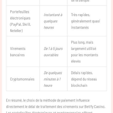
Portefeuilles
Instantané à
Très rapides,
électroniques
quelques
généralement quasi
(PayPal, Skrill,
heures
instantanés
Neteller)
Plus long, mais
Virements
De 1 à 5 jours
largement utilisé
bancaires
ouvrables
pour les montants
élevés
De quelques
Délais rapides,
Cryptomonnaies
minutes à 1
dépend du réseau
heure
blockchain
En résumé, le choix de la méthode de paiement influence
directement le délai de traitement des virements sur Betify Casino.
Les portefeuilles électroniques et cryptomonnaies offrent