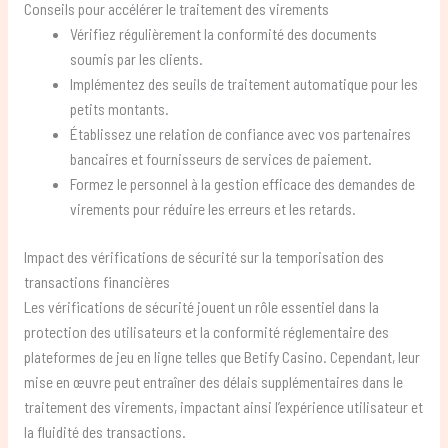
Conseils pour accélérer le traitement des virements
Vérifiez régulièrement la conformité des documents
soumis par les clients.
Implémentez des seuils de traitement automatique pour les
petits montants.
Établissez une relation de confiance avec vos partenaires
bancaires et fournisseurs de services de paiement.
Formez le personnel à la gestion efficace des demandes de
virements pour réduire les erreurs et les retards.
Impact des vérifications de sécurité sur la temporisation des
transactions financières
Les vérifications de sécurité jouent un rôle essentiel dans la
protection des utilisateurs et la conformité réglementaire des
plateformes de jeu en ligne telles que Betify Casino. Cependant, leur
mise en œuvre peut entraîner des délais supplémentaires dans le
traitement des virements, impactant ainsi l’expérience utilisateur et
la fluidité des transactions.