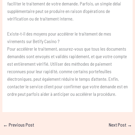
faciliter le traitement de votre demande. Parfois, un simple délai
supplémentaire peut se produire en raison d’opérations de
vérification ou de traitement interne.
Existe-t-il des moyens pour accélérer le traitement de mes
virements sur Betify Casino ?
Pour accélérer le traitement, assurez-vous que tous les documents
demandés sont envoyés et validés rapidement, et que votre compte
est entièrement vérifié. Utiliser des méthodes de paiement
reconnues pour leur rapidité, comme certains portefeuilles
électroniques, peut également réduire le temps d’attente. Enfin,
contacter le service client pour confirmer que votre demande est en
ordre peut parfois aider à anticiper ou accélérer la procédure.
←
Previous Post
Next Post
→