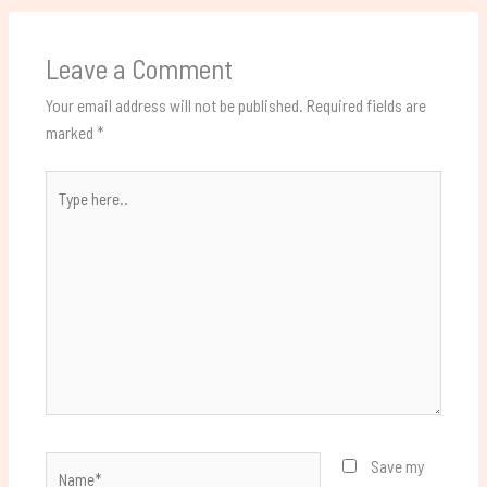
Leave a Comment
Your email address will not be published.
Required fields are
marked
*
Type
here..
Name*
Save my