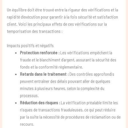
Un équilibre doit être trouvé entre la rigueur des vérifications et la
rapidité d’exécution pour garantir à la fois sécurité et satisfaction
client. Voici les principaux effets de ces vérifications sur la
temporisation des transactions :
Impacts positifs et négatifs
Protection renforcée :
Les vérifications empêchent la
fraude et le blanchiment d’argent, assurant la sécurité des
fonds et la conformité réglementaire.
Retards dans le traitement :
Des contrôles approfondis
peuvent entraîner des délais pouvant aller de quelques
minutes à plusieurs heures, selon la complexité du
processus.
Réduction des risques :
La vérification préalable limite les
risques de transactions frauduleuses, ce qui peut réduire
par la suite la nécessité de procédures de réclamation ou de
recours.