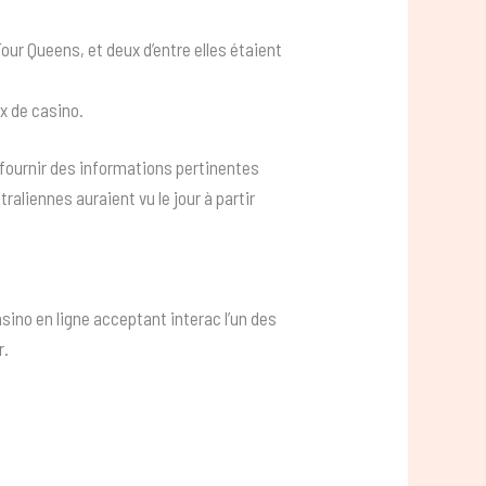
our Queens, et deux d’entre elles étaient
x de casino.
 fournir des informations pertinentes
liennes auraient vu le jour à partir
sino en ligne acceptant interac l’un des
r.