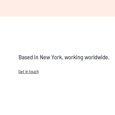
Based in New York, working worldwide.
Get in touch