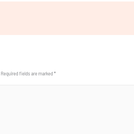
Required fields are marked
*