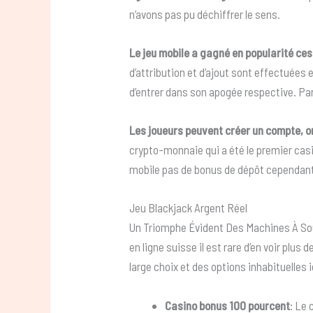
n’avons pas pu déchiffrer le sens.
Le jeu mobile a gagné en popularité ces
d’attribution et d’ajout sont effectuées 
d’entrer dans son apogée respective. Par
Les joueurs peuvent créer un compte, o
crypto-monnaie qui a été le premier casi
mobile pas de bonus de dépôt cependant,
Jeu Blackjack Argent Réel
Un Triomphe Évident Des Machines À Sous
en ligne suisse il est rare d’en voir plus 
large choix et des options inhabituelles i
Casino bonus 100 pourcent
: Le 