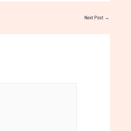
Next Post
→