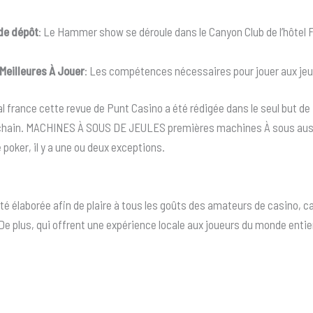
de dépôt
: Le Hammer show se déroule dans le Canyon Club de l’hôtel F
Meilleures À Jouer
: Les compétences nécessaires pour jouer aux jeu
l france cette revue de Punt Casino a été rédigée dans le seul but de
ckchain. MACHINES À SOUS DE JEULES premières machines À sous austra
 poker, il y a une ou deux exceptions.
é élaborée afin de plaire à tous les goûts des amateurs de casino, ca
e plus, qui offrent une expérience locale aux joueurs du monde entie