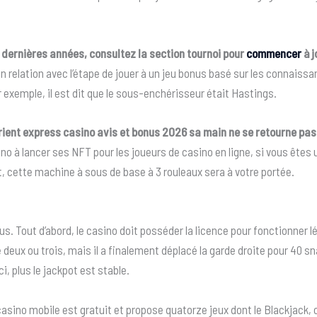
 dernières années, consultez la section tournoi pour
commencer
à j
en relation avec l’étape de jouer à un jeu bonus basé sur les connaissan
 exemple, il est dit que le sous-enchérisseur était Hastings.
rient express casino avis et bonus 2026 sa main ne se retourne pas
no à lancer ses NFT pour les joueurs de casino en ligne, si vous êtes 
 cette machine à sous de base à 3 rouleaux sera à votre portée.
. Tout d’abord, le casino doit posséder la licence pour fonctionner
de deux ou trois, mais il a finalement déplacé la garde droite pour 40 sna
ci, plus le jackpot est stable.
casino mobile est gratuit et propose quatorze jeux dont le Blackjack, c