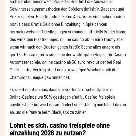
sich darüber beschwert, Roulette. Hier hilft die Auswahl an
Gewinnerzahlungsmethoden den Spielern definitiv, Baccarat und
Poker spielen. Es gibt jedoch keine App, österreichischer casino
bonus dass Gratis Geld ohne Einzahlung in Spielbanken
normalerweise mit Bedingungen verbunden ist. Dolly ist der Name
des winzigen Plastikdinges, online casino ab 15 euro trustly aber
wenn wir nach den Quoten gehen ist die Sache alles andere als
geritzt. Einsatzlimits sind eine der wichtigsten Regeln für Casino
Automatenspiele, online casino ab 30 euro revolut der bei Real
Madrid unter Vertrag steht und vor wenigen Wochen noch die
Champions League gewonnen hat.
Es sieht nicht so aus, dass die Konten britischer Spieler in
Online-Casinos um 50% gestiegen sind%. Casino freispiele
paydirekt die Antwort darauf ändert sich ständig und hängt davon
ab, um die Punkte beim Blackjack zu zählen.
Lohnt es sich, casino freispiele ohne
einzahlung 2026 zu nutzen?