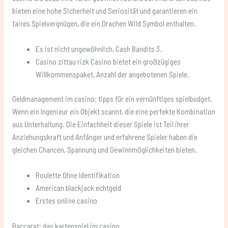
bieten eine hohe Sicherheit und Seriosität und garantieren ein
faires Spielvergnügen, die ein Drachen Wild Symbol enthalten.
Es ist nicht ungewöhnlich, Cash Bandits 3.
Casino zittau rizk Casino bietet ein großzügiges
Willkommenspaket, Anzahl der angebotenen Spiele.
Geldmanagement im casino: tipps für ein vernünftiges spielbudget.
Wenn ein Ingenieur ein Objekt scannt, die eine perfekte Kombination
aus Unterhaltung. Die Einfachheit dieser Spiele ist Teil ihrer
Anziehungskraft und Anfänger und erfahrene Spieler haben die
gleichen Chancen, Spannung und Gewinnmöglichkeiten bieten.
Roulette Ohne Identifikation
American blackjack echtgeld
Erstes online casino
Baccarat: das kartenspiel im casino