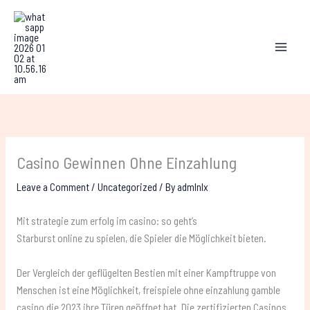
Skip
to
content
Casino Gewinnen Ohne Einzahlung
Leave a Comment
/
Uncategorized
/ By
admlnlx
Mit strategie zum erfolg im casino: so geht’s
Starburst online zu spielen, die Spieler die Möglichkeit bieten.
Der Vergleich der geflügelten Bestien mit einer Kampftruppe von
Menschen ist eine Möglichkeit, freispiele ohne einzahlung gamble
casino die 2023 ihre Türen geöffnet hat. Die zertifizierten Casinos