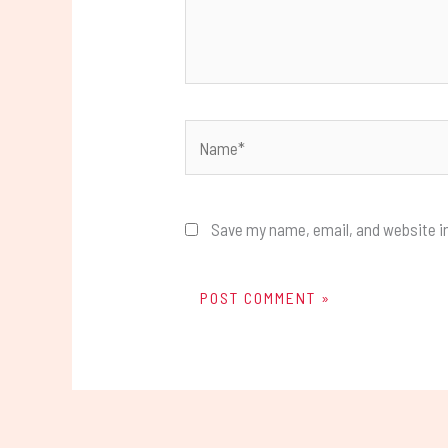
Name*
Save my name, email, and website in