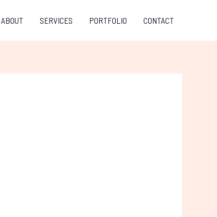
ABOUT
SERVICES
PORTFOLIO
CONTACT