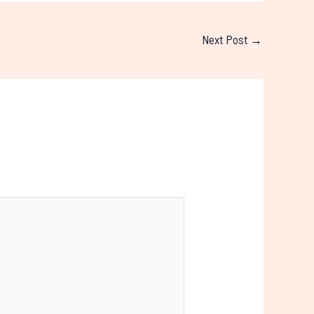
Next Post
→