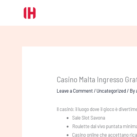
Skip
to
content
Casino Malta Ingresso Gra
Leave a Comment
/
Uncategorized
/ By
Il casinò: il luogo dove il gioco è diverti
Sale Slot Savona
Roulette dal vivo puntata minim
Casino online che accettano ric