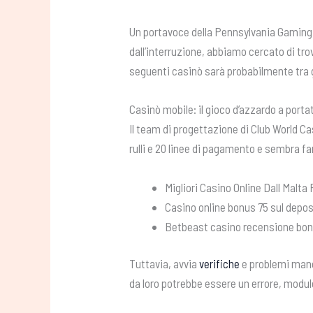
Un portavoce della Pennsylvania Gaming 
dall’interruzione, abbiamo cercato di tro
seguenti casinò sarà probabilmente tra gl
Casinò mobile: il gioco d’azzardo a port
Il team di progettazione di Club World Ca
rulli e 20 linee di pagamento e sembra fa
Migliori Casino Online Dall Malta P
Casino online bonus 75 sul depos
Betbeast casino recensione bo
Tuttavia, avvia
verifiche
e problemi mano
da loro potrebbe essere un errore, modul