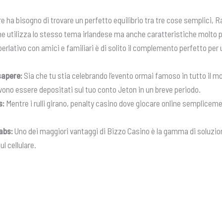
ore ha bisogno di trovare un perfetto equilibrio tra tre cose semplici
e utilizza lo stesso tema irlandese ma anche caratteristiche molto p
ativo con amici e familiari è di solito il complemento perfetto per 
sapere:
Sia che tu stia celebrando l’evento ormai famoso in tutto il mon
evono essere depositati sul tuo conto Jeton in un breve periodo.
s:
Mentre i rulli girano, penalty casino dove giocare online sempliceme
labs:
Uno dei maggiori vantaggi di Bizzo Casino è la gamma di soluzi
l cellulare.