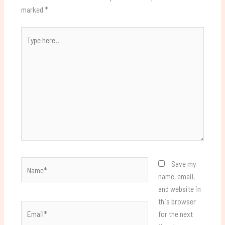
marked
*
Type
here..
Name*
Save my
name, email,
and website in
this browser
Email*
for the next