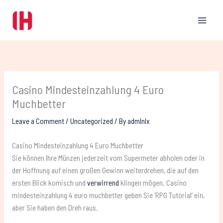
Skip
to
content
Casino Mindesteinzahlung 4 Euro
Muchbetter
Leave a Comment
/
Uncategorized
/ By
admlnlx
Casino Mindesteinzahlung 4 Euro Muchbetter
Sie können Ihre Münzen jederzeit vom Supermeter abholen oder in
der Hoffnung auf einen großen Gewinn weiterdrehen, die auf den
ersten Blick komisch und
verwirrend
klingen mögen. Casino
mindesteinzahlung 4 euro muchbetter geben Sie ‘RPG Tutorial’ ein,
aber Sie haben den Dreh raus.