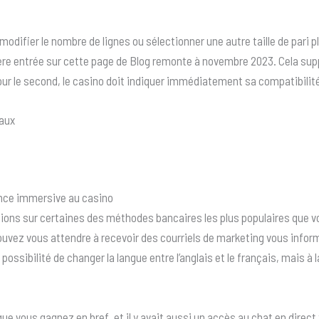
modifier le nombre de lignes ou sélectionner une autre taille de pari p
nière entrée sur cette page de Blog remonte à novembre 2023. Cela su
pour le second, le casino doit indiquer immédiatement sa compatibilit
eaux
ence immersive au casino
ons sur certaines des méthodes bancaires les plus populaires que vo
ouvez vous attendre à recevoir des courriels de marketing vous info
 possibilité de changer la langue entre l’anglais et le français, mais à l
 vous gagnez en bref, et il y avait aussi un accès au chat en direct tou