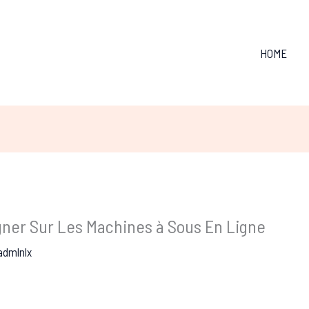
HOME
ner Sur Les Machines à Sous En Ligne
admlnlx