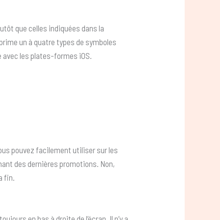
lutôt que celles indiquées dans la
pprime un à quatre types de symboles
é avec les plates-formes iOS.
us pouvez facilement utiliser sur les
rmant des dernières promotions. Non,
a fin.
jours en bas à droite de l’écran. Il n’y a