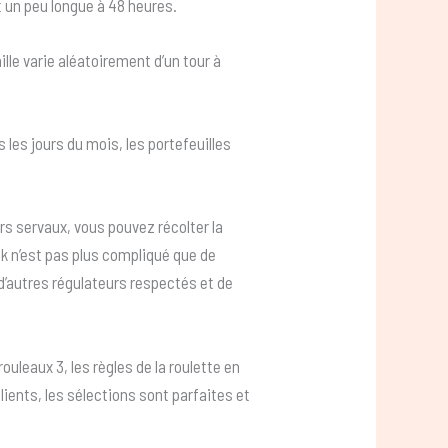
st un peu longue à 48 heures.
lle varie aléatoirement d’un tour à
les jours du mois, les portefeuilles
s servaux, vous pouvez récolter la
 n’est pas plus compliqué que de
’autres régulateurs respectés et de
uleaux 3, les règles de la roulette en
clients, les sélections sont parfaites et