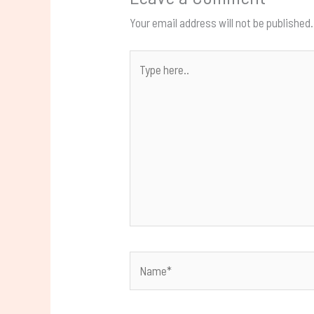
Your email address will not be published.
Type
here..
Name*