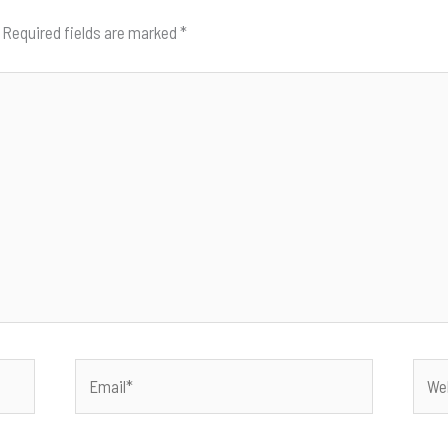
Required fields are marked
*
Email*
Webs