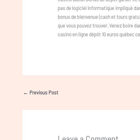
pas de logiciel informatique impliqué dans
bonus de bienvenue (cash et tours gratui
que vous pouvez trouver. Venez boire da
casino en ligne dépôt 10 euros québec ce
←
Previous Post
Leave a Comment